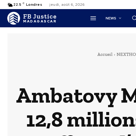
C
22.5
Londres
jeudi, août 6, 2026
FB Justice
NEWS
MADAGASCAR
Accueil
NEXTHO
Ambatovy Me
12,8 million