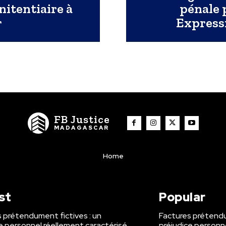
nitentiaire à
pénale 
r
Express
FB Justice
MADAGASCAR
Home
st
Popular
 prétendument fictives : un
Factures prétendu
e personnel réellement caractérisé
préjudice personn