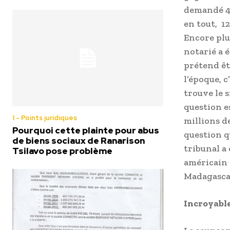
demandé 4,9
en tout, 12
Encore plu
notarié a é
prétend êt
l’époque, c
trouve le 
question e
1 - Points juridiques
millions de
Pourquoi cette plainte pour abus
question qu
de biens sociaux de Ranarison
tribunal a
Tsilavo pose problème
américain 
Madagascar
Incroyable