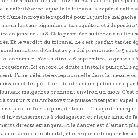
 de corruption de haut niveau est d’autant plus pro
 la célérité avec laquelle le tribunal a expédié cette af
’agit d’une incroyable rapidité pour la justice malgach
 par sa lenteur légendaire. La requête a été déposée à
aire en janvier 2018. Et la première audience a eu lieu
ès. Et le verdict du tribunal ne s’est pas fait tarder 
a condamnation d’Ambatovy a été prononcée le 5 sep
 le lendemain, c’est-à-dire le 6 septembre, la grosse a 
 requérant. Ici encore, le doute s’installe puisqu’il s’a
ent d’une célérité exceptionnelle dans la mesure où
mission et l’expédition des décisions judiciaires par 
ribunaux malgaches prennent environ un mois. C’est 
t à tout prix qu’Ambatovy ne puisse interjeter appel. E
re risque une fois de plus, de ternir l’image de marque
 d’investissements à Madagascar, et risque ainsi de fai
ments directs étrangers. Et le danger est d’autant plu
la condamnation aboutit, elle risque de bloquer les ac