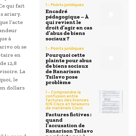
1 - Points juridiques
e qui fait
Encadré
s ariary.
pédagogique – À
que l’acte
qui revient le
droit d’agir en cas
mandeur
d’abus de biens
que à
sociaux ?
arivo où se
1 - Points juridiques
otaire en
Pourquoi cette
plainte pour abus
de 12,8
de biens sociaux
visoire. La
de Ranarison
Tsilavo pose
quoi, le
problème
en dollars
1 - Comprendre la
confusion entre
factures des licences
IOS Cisco et livraisons
de matériels Cisco
Factures fictives :
quand
l’accusation de
Ranarison Tsilavo