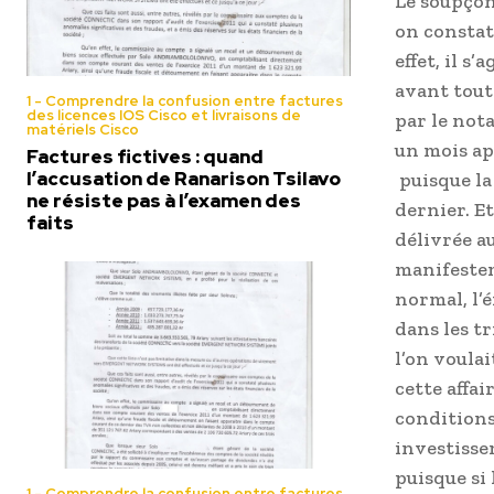
Le soupçon
on constate
effet, il s
avant tout
1 - Comprendre la confusion entre factures
des licences IOS Cisco et livraisons de
par le not
matériels Cisco
un mois apr
Factures fictives : quand
l’accusation de Ranarison Tsilavo
puisque l
ne résiste pas à l’examen des
dernier. Et
faits
délivrée au
manifestem
normal, l’é
dans les t
l’on voulai
cette affai
conditions
investisse
puisque si 
1 - Comprendre la confusion entre factures