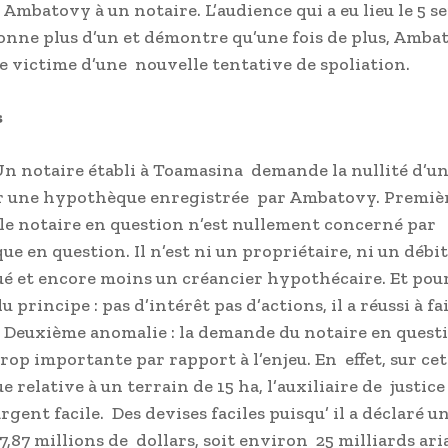
 Ambatovy à un notaire. L’audience qui a eu lieu le 5 
onne plus d’un et démontre qu’une fois de plus, Amba
re victime d’une nouvelle tentative de spoliation.
s
: Un notaire établi à Toamasina demande la nullité d’un
ur une hypothèque enregistrée par Ambatovy. Premiè
 le notaire en question n’est nullement concerné par
ue en question. Il n’est ni un propriétaire, ni un débi
 et encore moins un créancier hypothécaire. Et pour
u principe : pas d’intérêt pas d’actions, il a réussi à fa
. Deuxième anomalie : la demande du notaire en questi
rop importante par rapport à l’enjeu. En effet, sur cet
relative à un terrain de 15 ha, l’auxiliaire de justice
argent facile. Des devises faciles puisqu’ il a déclaré 
7,87 millions de dollars, soit environ 25 milliards ari