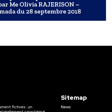
par Me Olivia RAJERISON –
mada du 28 septembre 2018
Sitemap
ment fictives : un
News
el réellement caractérisé