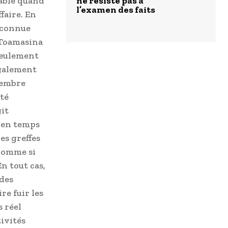
bable quand
ne résiste pas à
l’examen des faits
faire. En
e connue
 Toamasina
 seulement
également
tembre
été
git
 en temps
les greffes
comme si
n tout cas,
 des
re fuir les
s réel
tivités