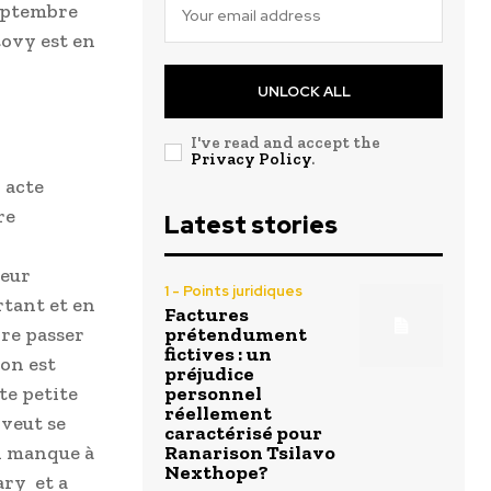
septembre
tovy est en
UNLOCK ALL
I've read and accept the
Privacy Policy
.
 acte
re
Latest stories
teur
1 - Points juridiques
tant et en
Factures
ire passer
prétendument
fictives : un
on est
préjudice
te petite
personnel
réellement
 veut se
caractérisé pour
un manque à
Ranarison Tsilavo
Nexthope?
ary et a