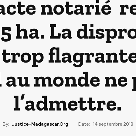
’acte notarié re
15 ha. La dispr
trop flagrant
l au monde ne 
l’admettre.
By:
Justice-Madagascar.org
Date:
14 septembre 2018