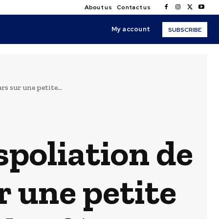
About us
Contact us
My account
SUBSCRIBE
s sur une petite...
poliation de
ur une petite