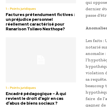
qui oppose
dernier ét
1 - Points juridiques
Factures prétendument fictives :
passe d’êt
un préjudice personnel
réellement caractérisé pour
Anomalie
Ranarison Tsilavo Nexthope?
Les faits 
notarié s
anomalie :
l’hypothèq
hypothéqué
violation d
sa requête
beaucoup t
1 - Points juridiques
hypothèque 
Encadré pédagogique – À qui
revient le droit d’agir en cas
faire de l’
d’abus de biens sociaux ?
gagner de 