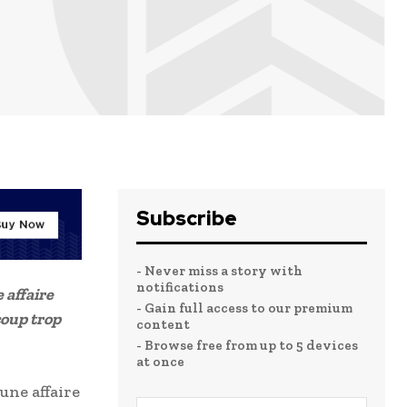
Subscribe
- Never miss a story with
notifications
 affaire
- Gain full access to our premium
coup trop
content
- Browse free from up to 5 devices
at once
une affaire