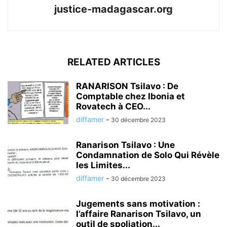
justice-madagascar.org
RELATED ARTICLES
RANARISON Tsilavo : De
Comptable chez Ibonia et
Rovatech à CEO...
diffamer
-
30 décembre 2023
Ranarison Tsilavo : Une
Condamnation de Solo Qui Révèle
les Limites...
diffamer
-
30 décembre 2023
Jugements sans motivation :
l’affaire Ranarison Tsilavo, un
outil de spoliation...