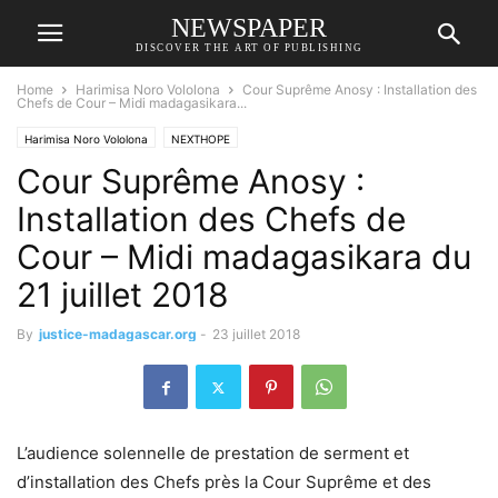
NEWSPAPER
DISCOVER THE ART OF PUBLISHING
Home
Harimisa Noro Vololona
Cour Suprême Anosy : Installation des
Chefs de Cour – Midi madagasikara...
Harimisa Noro Vololona
NEXTHOPE
Cour Suprême Anosy :
Installation des Chefs de
Cour – Midi madagasikara du
21 juillet 2018
By
justice-madagascar.org
-
23 juillet 2018
L’audience solennelle de prestation de serment et
d’installation des Chefs près la Cour Suprême et des