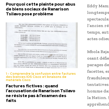
Pourquoi cette plainte pour abus
Eddy Mamini
de biens sociaux de Ranarison
longtemps r
Tsilavo pose problème
spectacula
l’ancien ré
temps, aut
actes odie
Mbola Raja
osant défie
parages de
facettes, e
1 - Comprendre la confusion entre factures
des licences IOS Cisco et livraisons de
frauduleux
matériels Cisco
tentatives
Factures fictives : quand
l’accusation de Ranarison Tsilavo
homme dang
ne résiste pas à l’examen des
la Nation. 
faits
appréhende