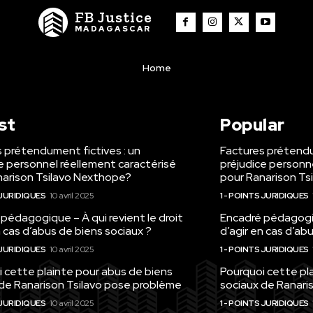
FB Justice
MADAGASCAR
Home
st
Popular
 prétendument fictives : un
Factures prétendu
e personnel réellement caractérisé
préjudice personn
narison Tsilavo Nexthope?
pour Ranarison Ts
 JURIDIQUES
10 avril 2025
1 - POINTS JURIDIQUES
pédagogique – À qui revient le droit
Encadré pédagogiqu
n cas d’abus de biens sociaux ?
d’agir en cas d’ab
 JURIDIQUES
10 avril 2025
1 - POINTS JURIDIQUES
 cette plainte pour abus de biens
Pourquoi cette pl
 de Ranarison Tsilavo pose problème
sociaux de Ranari
 JURIDIQUES
10 avril 2025
1 - POINTS JURIDIQUES