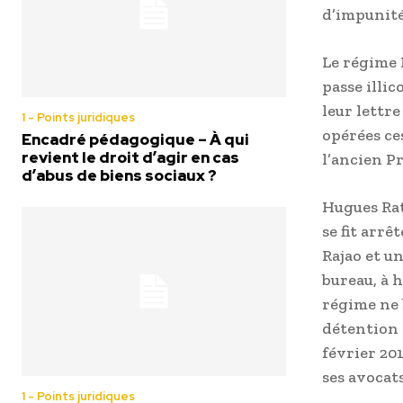
d’impunité
Le régime 
passe illi
leur lettre
1 - Points juridiques
opérées ce
Encadré pédagogique – À qui
revient le droit d’agir en cas
l’ancien P
d’abus de biens sociaux ?
Hugues Rat
se fit arrê
Rajao et un
bureau, à 
régime ne b
détention p
février 20
ses avocats
1 - Points juridiques