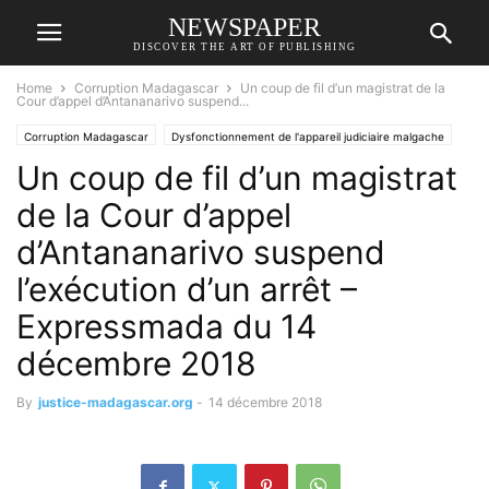
NEWSPAPER
DISCOVER THE ART OF PUBLISHING
Home
Corruption Madagascar
Un coup de fil d’un magistrat de la
Cour d’appel d’Antananarivo suspend...
Corruption Madagascar
Dysfonctionnement de l'appareil judiciaire malgache
Un coup de fil d’un magistrat
Harimisa Noro Vololona
NEXTHOPE
RANARISON Tsilavo
de la Cour d’appel
d’Antananarivo suspend
l’exécution d’un arrêt –
Expressmada du 14
décembre 2018
By
justice-madagascar.org
-
14 décembre 2018