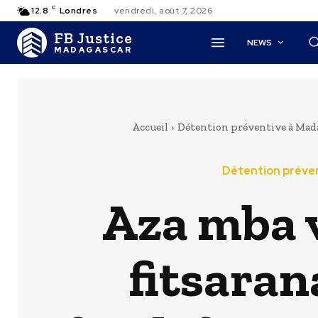
C
12.8
Londres
vendredi, août 7, 2026
FB Justice
NEWS
MADAGASCAR
Accueil
Détention préventive à Madag
Détention préven
Aza mba 
fitsaran