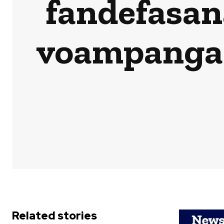
fandefasan
voampanga –
Related stories