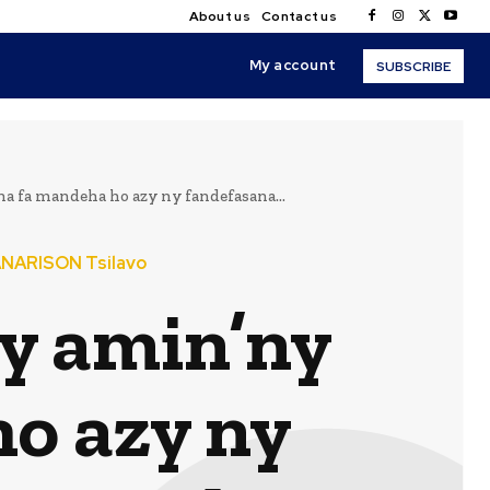
About us
Contact us
My account
SUBSCRIBE
 fa mandeha ho azy ny fandefasana...
NARISON Tsilavo
y amin’ny
ho azy ny