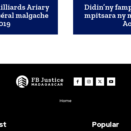
lliards Ariary
Didin’ny fam
rcéral malgache
mpitsara ny 
2019
Ao
FB Justice
MADAGASCAR
Home
st
Popular