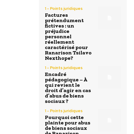
1 - Points juridiques
Factures
prétendument
fictives : un
préjudice
personnel
réellement
caractérisé pour
Ranarison Tsilavo
Nexthope?
1 - Points juridiques
Encadré
pédagogique – À
qui revient le
droit d’agir en cas
d’abus de biens
sociaux ?
1 - Points juridiques
Pourquoi cette
plainte pour abus
de biens sociaux
de Ranarison