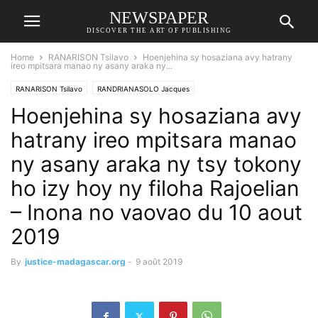
NEWSPAPER
DISCOVER THE ART OF PUBLISHING
Home
RANARISON Tsilavo
Hoenjehina sy hosaziana avy hatrany
ireo mpitsara manao ny asany araka ny...
RANARISON Tsilavo
RANDRIANASOLO Jacques
Hoenjehina sy hosaziana avy
hatrany ireo mpitsara manao
ny asany araka ny tsy tokony
ho izy hoy ny filoha Rajoelian
– Inona no vaovao du 10 aout
2019
By
justice-madagascar.org
-
9 août 2019