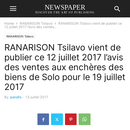
NEWSPAPER
DISCOVER THE ART OF PUBLISHING
Home
RANARISON Tsilavo
RANARISON Tsilavo vient de publier ce
12 juillet 2017 l’avis des ventes...
RANARISON Tsilavo
RANARISON Tsilavo vient de
publier ce 12 juillet 2017 l’avis
des ventes aux enchères des
biens de Solo pour le 19 juillet
2017
By
porofo
-
13 juillet 2017