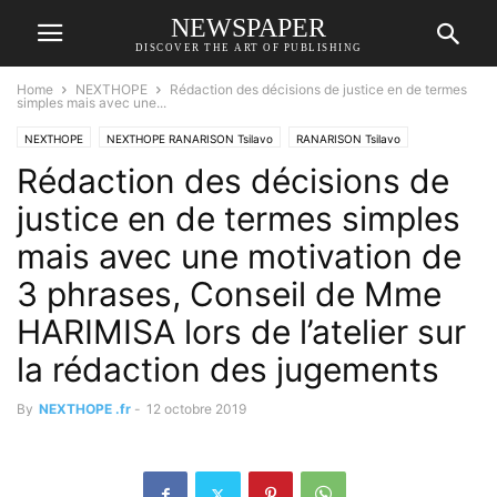
NEWSPAPER
DISCOVER THE ART OF PUBLISHING
Home
NEXTHOPE
Rédaction des décisions de justice en de termes
simples mais avec une...
NEXTHOPE
NEXTHOPE RANARISON Tsilavo
RANARISON Tsilavo
Rédaction des décisions de
justice en de termes simples
mais avec une motivation de
3 phrases, Conseil de Mme
HARIMISA lors de l’atelier sur
la rédaction des jugements
By
NEXTHOPE .fr
-
12 octobre 2019