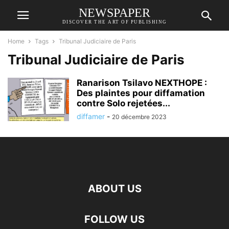
NEWSPAPER
DISCOVER THE ART OF PUBLISHING
Home
Tags
Tribunal Judiciaire de Paris
Tribunal Judiciaire de Paris
Ranarison Tsilavo NEXTHOPE :
Des plaintes pour diffamation
contre Solo rejetées...
diffamer
-
20 décembre 2023
ABOUT US
FOLLOW US