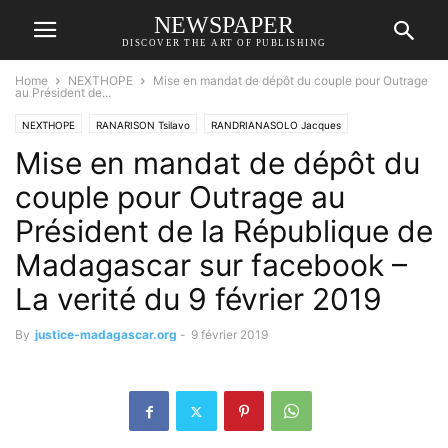
NEWSPAPER
DISCOVER THE ART OF PUBLISHING
Home
NEXTHOPE
Mise en mandat de dépôt du couple pour Outrage
au Président de...
NEXTHOPE
RANARISON Tsilavo
RANDRIANASOLO Jacques
Mise en mandat de dépôt du
SEM Andry RAJOELINA
couple pour Outrage au
Président de la République de
Madagascar sur facebook –
La verité du 9 février 2019
By
justice-madagascar.org
-
9 février 2019