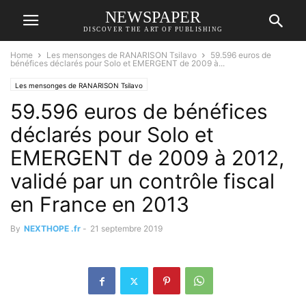
NEWSPAPER
DISCOVER THE ART OF PUBLISHING
Home
Les mensonges de RANARISON Tsilavo
59.596 euros de
bénéfices déclarés pour Solo et EMERGENT de 2009 à...
Les mensonges de RANARISON Tsilavo
59.596 euros de bénéfices
Les preuves qui démontrent que les virements envoyés ont une contrepartie
NEXTHOPE
NEXTHOPE RANARISON Tsilavo
RANARISON Tsilavo
déclarés pour Solo et
EMERGENT de 2009 à 2012,
validé par un contrôle fiscal
en France en 2013
By
NEXTHOPE .fr
-
21 septembre 2019