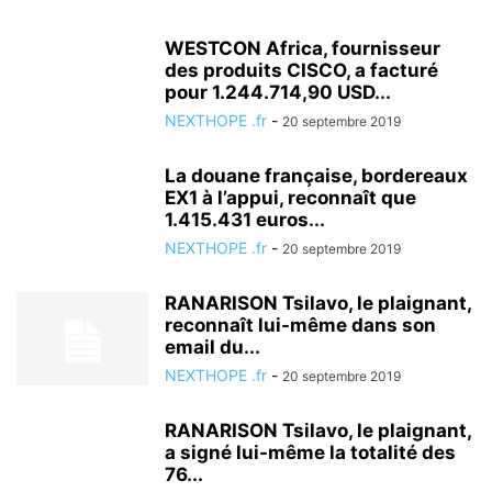
NON CLASSÉ
WESTCON Africa, fournisseur
PLAINTE EN DIFFAMATION DE RANARISON TSILAVO EN FRANCE CONCERNANT DES SI
des produits CISCO, a facturé
PROPOS DIFFAMATOIRES
RAMBELO VOLATSINANA
pour 1.244.714,90 USD...
RAMIANDRISOA HAINGO
RANARISON TSILAVO
NEXTHOPE .fr
-
20 septembre 2019
RANARISON TSILAVO NEXTHOPE
RANDRIANASOLO JACQUES
RANDRIARIMALALA HERINAVALONA
RASOLO ELISE
La douane française, bordereaux
EX1 à l’appui, reconnaît que
RASOLO ELISE EST SUSPECTÉE D'AVOIR BRULÉE LES COPIES DU CONCOURS DE L'EN
1.415.431 euros...
RATOVONELINJAFY BAKOLY
RATSIMBAZAFY ROGER
NEXTHOPE .fr
-
20 septembre 2019
RAZANANIRINA BRUNO
RELATIONS RANARISON TSILAVO NEXTHOPE ET EMERGENT
RANARISON Tsilavo, le plaignant,
SEM ANDRY RAJOELINA
SOLO ABUS DE BIENS SOCIAUX
reconnaît lui-même dans son
SYNDICAT DES MAGISTRATS DE MADAGASCAR
email du...
TAGNEVOZARA HORTENSE JUGE D'INSTRUCTION
NEXTHOPE .fr
-
20 septembre 2019
TARIF DE LA CORRUPTION LORS DES EXAMENS DES MAGISTRATS
TRIATRA
UN RÉSEAU D'INFLUENCE À MADAGASCAR
RANARISON Tsilavo, le plaignant,
a signé lui-même la totalité des
VENTE DES TERRAINS DE LA COMMUNE URBAINE D'ANTANANARIVO
76...
VIOLATION DES LOIS PAR LES MAGISTRATS MALGACHES