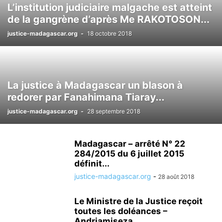
L’institution judiciaire malgache est atteint
BIANCO
CISCO
CISCO IOS
CISCO MADAGASCAR
CONNECTIC
de la gangrène d’après Me RAKOTOSON...
CONSEIL SUPÉRIEUR DE LA MAGISTRATURE À MADAGASCAR
justice-madagascar.org
-
18 octobre 2018
CORRUPTION DANS LES CONCOURS À MADAGASCAR
CORRUPTION MADAGASCAR
DÉTENTION PRÉVENTIVE À MADAGASCAR, JUSQU'À 27 ANS
DIFFAMATION
DYSFONCTIONNEMENT DE L'APPAREIL JUDICIAIRE MALGACHE
La justice à Madagascar un blason à
ECOLE NATIONALE DE LA MAGISTRATURE ET DES GREFFES DE MADAGASCAR
redorer par Fanahimana Tiaray...
EMERGENT NETWORK SYSTEMS
justice-madagascar.org
-
28 septembre 2018
FACTURATION ET VIREMENT INTERNATIONAL
FACTURES ET DOMICILIATION EMERGENT
HARIMISA NORO VOLOLONA
HOUCINE ARFA
INCENDIE DES COPIES DE L'ENMG
Madagascar – arrêté N° 22
INFLUENCE ET JUSTICE À MADAGASCAR
INSCAE
284/2015 du 6 juillet 2015
définit...
INTÉRÊTS CIVILS EN ABUS DES BIENS SOCIAUX
justice-madagascar.org
-
INVESTISSEURS À MADAGASCAR
28 août 2018
JUGEMENT SANS MOTIVATION À MADAGASCAR CONTRAIREMENT À L'ARTICLE 94 DU
Le Ministre de la Justice reçoit
JUGEMENTS FAVORABLES À RANARISON
JUSTICE À MADAGASCAR
toutes les doléances –
L'ACTION CIVILE DE L'ASSOCIÉ EST IRRECEVABLE EN ABS
Andriamiseza...