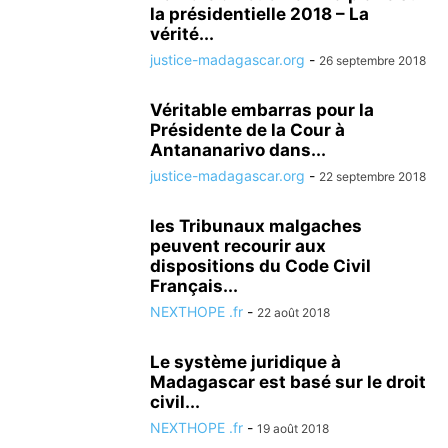
PROPOS DIFFAMATOIRES
RAMBELO VOLATSINANA
la présidentielle 2018 – La
RAMIANDRISOA HAINGO
vérité...
RANARISON TSILAVO
RANARISON TSILAVO NEXTHOPE
RANDRIANASOLO JACQUES
justice-madagascar.org
-
26 septembre 2018
RANDRIARIMALALA HERINAVALONA
RASOLO ELISE
Véritable embarras pour la
RASOLO ELISE EST SUSPECTÉE D'AVOIR BRULÉE LES COPIES DU CONCOURS DE L'EN
Présidente de la Cour à
RATOVONELINJAFY BAKOLY
RATSIMBAZAFY ROGER
Antananarivo dans...
RAZANANIRINA BRUNO
justice-madagascar.org
-
22 septembre 2018
RELATIONS RANARISON TSILAVO NEXTHOPE ET EMERGENT
SEM ANDRY RAJOELINA
SOLO ABUS DE BIENS SOCIAUX
les Tribunaux malgaches
SYNDICAT DES MAGISTRATS DE MADAGASCAR
peuvent recourir aux
dispositions du Code Civil
TAGNEVOZARA HORTENSE JUGE D'INSTRUCTION
Français...
TARIF DE LA CORRUPTION LORS DES EXAMENS DES MAGISTRATS
TRIATRA
NEXTHOPE .fr
-
22 août 2018
UN RÉSEAU D'INFLUENCE À MADAGASCAR
VENTE DES TERRAINS DE LA COMMUNE URBAINE D'ANTANANARIVO
Le système juridique à
VIOLATION DES LOIS PAR LES MAGISTRATS MALGACHES
Madagascar est basé sur le droit
VIOLATION DES TEXTES DE LOI MALGACHES
civil...
VIREMENTS ET PREUVES DE CONTREPARTIE EN MARCHANDISES
NEXTHOPE .fr
-
19 août 2018