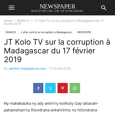
NEWSPAPER
DISCOVER THE ART OF PUBLISHING
Home
BIANCO
JT Kolo TV sur la corruption à Madagascar du 17
février 2019
BIANCO
Lutte contre la corruption à Madagascar
NEXTHOPE
JT Kolo TV sur la corruption à
RANARISON Tsilavo
RANDRIANASOLO Jacques
Madagascar du 17 février
2019
By
justice-madagascar.org
-
17 février 2019
Ny mahakasika ny ady amin’ny kolikoly izay laharam-
pahamehan’ny fitondrana ankehitriny no hitondrana