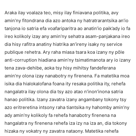
Araka ilay voalaza teo, misy ilay finiavana politika, avy
amin’ny fitondrana dia azo antoka ny hatratrarantsika an’io
tanjona io satria efa voafariparitra ao anatin’io paik’ady io fa
ireo kolikoly izay any amin’ny sehatra asam-panjakana ireo
dia hisy rafitra anatiny hiatrika an’ireny isaky ny service
publique rehetra. Ary raha miasa tsara koa izany ny pôle
anti-corruption hiadiana amin’ny tsimatimanota ary io izany
tena zava-dehibe, aoka tsy hisy mihitsy fandeferana
amin’ny olona izay nanabotry ny firenena. Fa matetika moa
isika dia hialokalofana foana ity resaka politika ity, rehefa
nangalatra ilay olona dia tsy azo atao n’inon’inona satria
hanao politika. Izany zavatra izany angambany tokony tsy
azo eritreretina intsony raha tiantsika ny hahomby amin’ny
ady amin’ny kolikoly fa rehefa hanabotry firenena na
hangalatra ny firenena rehefa iza izy na iza an, dia tokony
hizaka ny vokatry ny zavatra nataony. Matetika rehefa