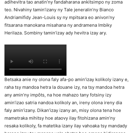
adihevitra tao anatin’ny fandaharana ankitsimpo ny zoma
teo. Nivahiny tamin’izany ny Tale jeneralin’ny Bianco
Andriamifidy Jean-Louis sy ny mpitsara eo anivon’ny
fitsarana manokana misahana ny andramena Imbiky
Herilaza. Sombiny tamin’izay ady hevitra izay ary.
Betsaka anie ny olona faly afa-po amin’izay kolikoly izany e,
raha tsy mandoa hetra la douane izy, na tsy mandoa hetra
any amin’ny impôts, na hoe mahazo tany fotsiny izy
amin’izao satria nandoa kolikoly an, ireny olona ireny dia
faly amin’izany. Dikan’izay izany an, misy olona tena hoe
mametraka mihitsy hoe ataovy ilay fitohizana amin’ny
resaka kolikoly, fa matetika izany ilay vahoaka tsy mandady