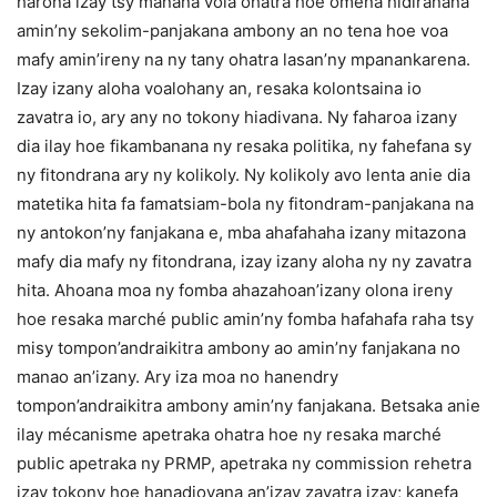
harona izay tsy manana vola ohatra hoe omena hidiranana
amin’ny sekolim-panjakana ambony an no tena hoe voa
mafy amin’ireny na ny tany ohatra lasan’ny mpanankarena.
Izay izany aloha voalohany an, resaka kolontsaina io
zavatra io, ary any no tokony hiadivana. Ny faharoa izany
dia ilay hoe fikambanana ny resaka politika, ny fahefana sy
ny fitondrana ary ny kolikoly. Ny kolikoly avo lenta anie dia
matetika hita fa famatsiam-bola ny fitondram-panjakana na
ny antokon’ny fanjakana e, mba ahafahaha izany mitazona
mafy dia mafy ny fitondrana, izay izany aloha ny ny zavatra
hita. Ahoana moa ny fomba ahazahoan’izany olona ireny
hoe resaka marché public amin’ny fomba hafahafa raha tsy
misy tompon’andraikitra ambony ao amin’ny fanjakana no
manao an’izany. Ary iza moa no hanendry
tompon’andraikitra ambony amin’ny fanjakana. Betsaka anie
ilay mécanisme apetraka ohatra hoe ny resaka marché
public apetraka ny PRMP, apetraka ny commission rehetra
izay tokony hoe hanadiovana an’izay zavatra izay; kanefa