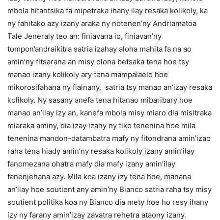
mbola hitantsika fa mipetraka ihany ilay resaka kolikoly, ka
ny fahitako azy izany araka ny notenen’ny Andriamatoa
Tale Jeneraly teo an: finiavana io, finiavan’ny
tompon’andraikitra satria izahay aloha mahita fa na ao
amin’ny fitsarana an misy olona betsaka tena hoe tsy
manao izany kolikoly ary tena mampalaelo hoe
mikorosifahana ny fiainany, satria tsy manao an’izay resaka
kolikoly. Ny sasany anefa tena hitanao mibaribary hoe
manao an’ilay izy an, kanefa mbola misy miaro dia misitraka
miaraka aminy, dia izay izany ny tiko tenenina hoe mila
tenenina mandon-datambatra mafy ny fitondrana amin’izao
raha tena hiady amin’ny resaka kolikoly izany amin’ilay
fanomezana ohatra mafy dia mafy izany amin’ilay
fanenjehana azy. Mila koa izany izy tena hoe, manana
an’ilay hoe soutient any amin’ny Bianco satria raha tsy misy
soutient politika koa ny Bianco dia mety hoe ho resy ihany
izy ny farany amin’izay zavatra rehetra ataony izany.