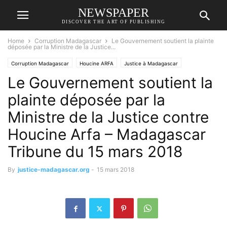
NEWSPAPER
DISCOVER THE ART OF PUBLISHING
Home
Corruption Madagascar
Le Gouvernement soutient la plainte
déposée par la Ministre de la Justice...
Corruption Madagascar
Houcine ARFA
Justice à Madagascar
Le Gouvernement soutient la
RANARISON Tsilavo
plainte déposée par la
Ministre de la Justice contre
Houcine Arfa – Madagascar
Tribune du 15 mars 2018
By
justice-madagascar.org
-
15 mars 2018