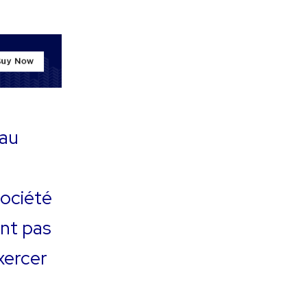
 au
société
ent pas
xercer