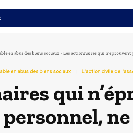
vable en abus des biens sociaux
Les actionnaires qui n'éprouvent p
evable en abus des biens sociaux
L'action civile de l'as
aires qui n’é
 personnel, n