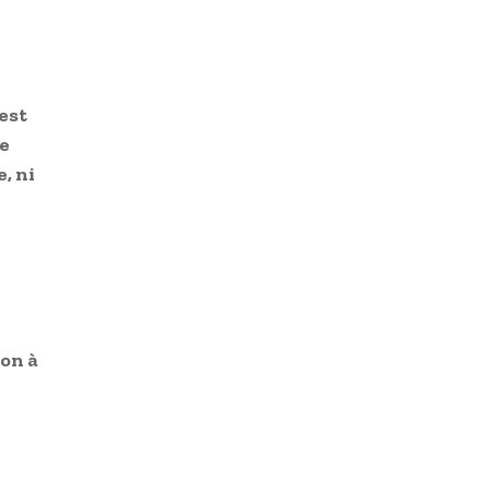
est
ue
, ni
non à