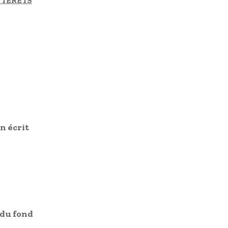
INTERETS
n écrit
 du fond