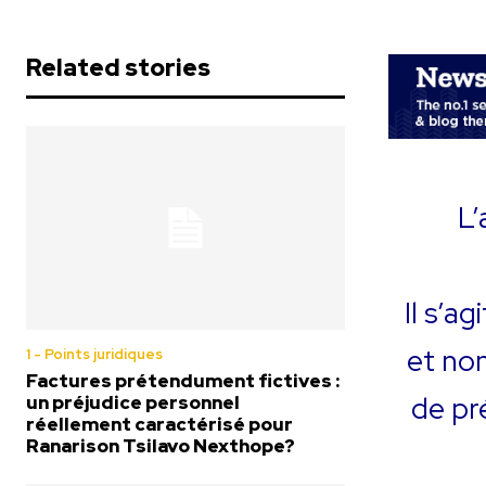
Related stories
L’
Il s’a
et non
1 - Points juridiques
Factures prétendument fictives :
de pr
un préjudice personnel
réellement caractérisé pour
Ranarison Tsilavo Nexthope?