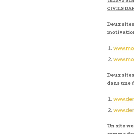
Tsilavo SI
CIVILS DA
Deux sites
motivation
www.mot
www.mot
Deux sites
dans une d
www.den
www.den
Un site we
comme dans