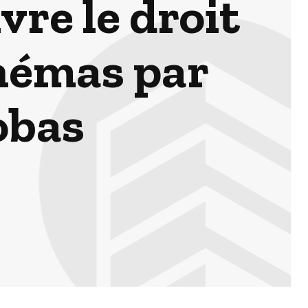
ivre le droit
chémas par
obas