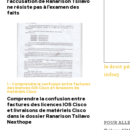
l’accusation de Ranarison Tsilavo
ne résiste pas à l’examen des
faits
le droit p
infos3
1 - Comprendre la confusion entre factures
des licences IOS Cisco et livraisons de
matériels Cisco
Comprendre la confusion entre
factures des licences IOS Cisco
et livraisons de matériels Cisco
dans le dossier Ranarison Tsilavo
Nexthope
POUR ALLE