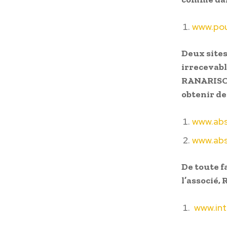
www.pou
Deux sites
irrecevabl
RANARISON
obtenir des
www.abs
www.abs
De toute fa
l’associé
www.int