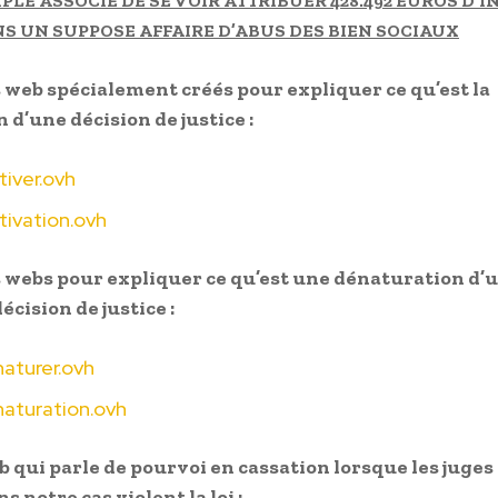
MPLE ASSOCIE DE SE VOIR ATTRIBUER 428.492 EUROS D’
NS UN SUPPOSE AFFAIRE D’ABUS DES BIEN SOCIAUX
 web spécialement créés pour expliquer ce qu’est la
 d’une décision de justice :
iver.ovh
ivation.ovh
 webs pour expliquer ce qu’est une dénaturation d’u
écision de justice :
aturer.ovh
aturation.ovh
b qui parle de pourvoi en cassation lorsque les juges
 notre cas violent la loi :