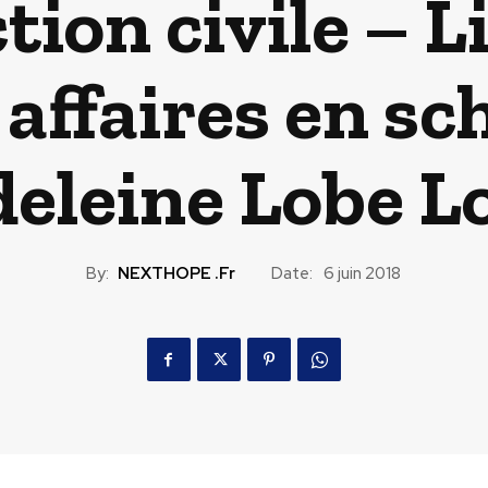
tion civile – L
 affaires en s
eleine Lobe L
By:
NEXTHOPE .fr
Date:
6 juin 2018