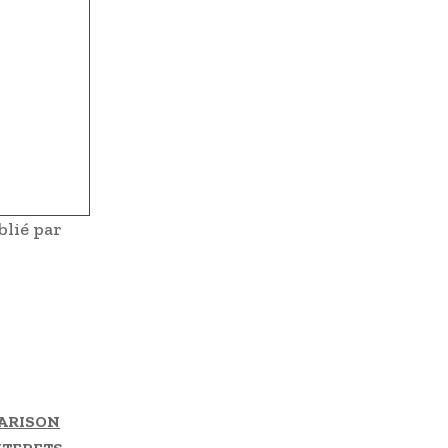
lié par
NARISON