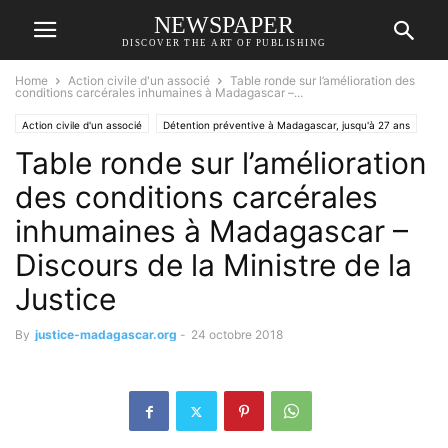
NEWSPAPER
DISCOVER THE ART OF PUBLISHING
Home
Action civile d'un associé
Table ronde sur l’amélioration des
conditions carcérales inhumaines à Madagascar –...
Action civile d'un associé
Détention préventive à Madagascar, jusqu'à 27 ans
Table ronde sur l’amélioration
Harimisa Noro Vololona
NEXTHOPE
RANARISON Tsilavo
des conditions carcérales
inhumaines à Madagascar –
Discours de la Ministre de la
Justice
By
justice-madagascar.org
-
24 octobre 2018