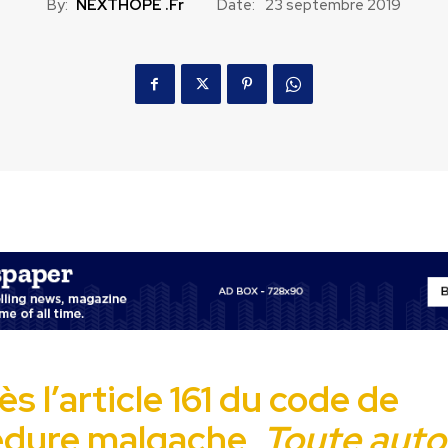
By:
NEXTHOPE .fr
Date:
23 septembre 2019
ès l’article 161 du code de
édure malgache,
Toute auto