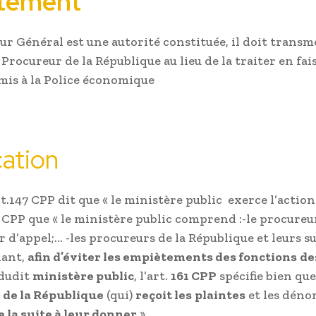
ctement
ur Général est une autorité constituée, il doit transm
Procureur de la République au lieu de la traiter en fai
mis à la Police économique
cation
rt.147 CPP dit que « le ministère public exerce l’action
50 CPP que « le ministère public comprend :-le procure
r d’appel;… -les procureurs de la République et leurs su
dant,
afin d’éviter les empiètements des fonctions
de
dudit
ministère public
, l’art.
161 CPP
spécifie bien que 
 de la République
(qui)
reçoit les
plaintes
et les déno
e la suite à leur donner
.»