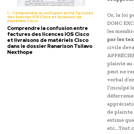
1 - Comprendre la confusion entre factures
Or, la loi
des licences IOS Cisco et livraisons de
matériels Cisco
DONC EXC
Comprendre la confusion entre
les membre
factures des licences IOS Cisco
par les te
et livraisons de matériels Cisco
dans le dossier Ranarison Tsilavo
civile dev
Nexthope
APPRÉCIER
plainte au 
peut ne re
verbal d’e
l’inculpé l
déferremen
appréciatio
de plainte 
estime que
etc…Tout c