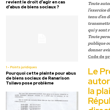
revient le droit d’agir en cas
Toute autor
d’abus de biens sociaux ?
l’exercice d
tenu d’en d
transmettre
qui y sont r
Toute perso
publique ou
donner avis
Code de p
1 - Points juridiques
Le Pr
Pourquoi cette plainte pour abus
autor
de biens sociaux de Ranarison
Tsilavo pose problème
la pl
Répub