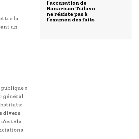
l’accusation de
Ranarison Tsilavo
ne résiste pas à
ettre la
l’examen des faits
sant un
 publique »
ur général
bstituts;
s divers
c’est «
le
nciations