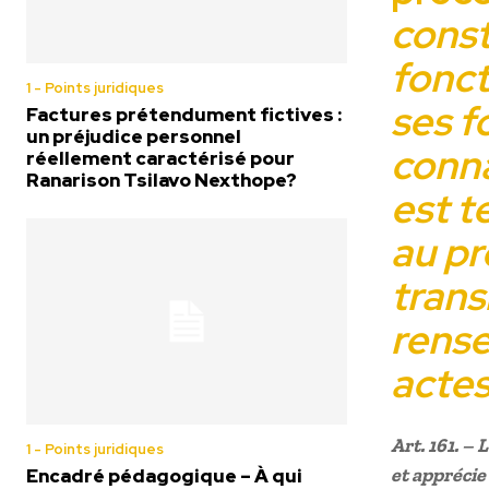
const
fonct
1 - Points juridiques
ses
f
Factures prétendument fictives :
un préjudice personnel
conna
réellement caractérisé pour
Ranarison Tsilavo Nexthope?
est t
au pr
trans
rense
actes 
Art. 161. –
1 - Points juridiques
et apprécie 
Encadré pédagogique – À qui