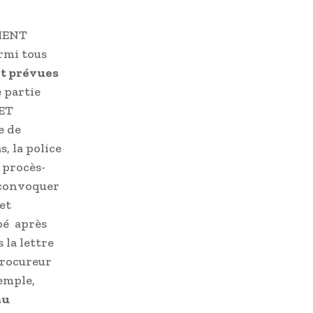
RTIENT
mi tous
t prévues
 partie
 ET
e de
s, la police
 procès-
e convoquer
et
pé après
 la lettre
 procureur
emple,
au