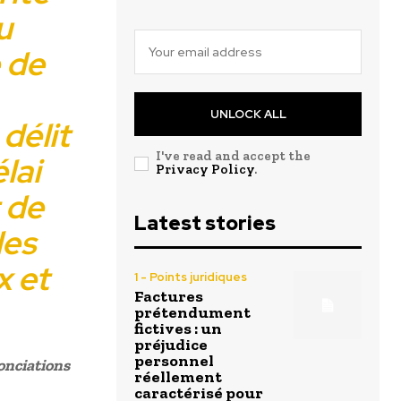
u
e de
UNLOCK ALL
délit
I've read and accept the
lai
Privacy Policy
.
 de
Latest stories
les
x et
1 - Points juridiques
Factures
prétendument
fictives : un
préjudice
personnel
nonciations
réellement
caractérisé pour