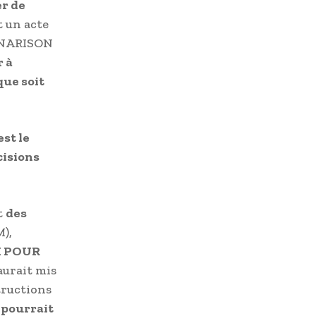
er de
t un acte
RANARISON
r à
que soit
est le
cisions
t
des
M),
I POUR
 aurait mis
tructions
 pourrait