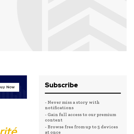
Subscribe
- Never miss a story with
notifications
- Gain full access to our premium
content
rité
- Browse free from up to 5 devices
at once