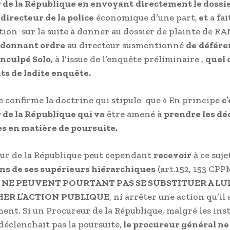
 de la République en envoyant
directement le dossi
 directeur de la police
économique d’une part,
et
a fai
tion sur la suite à donner au dossier de plainte de 
 donnant ordre
au directeur susmentionné
de
défére
inculpé Solo,
à l’issue de l’enquête préliminaire ,
quel 
ats de ladite enquête.
ue confirme la doctrine qui stipule que « En principe
c’
de la République qui va
être amené à
prendre les dé
s en matière de poursuite.
ur de la République peut cependant
recevoir
à ce suje
ns de ses supérieurs hiérarchiques
(art.152, 153 CPP
 NE PEUVENT POURTANT PAS SE SUBSTITUER A LU
ER L’ACTION
PUBLIQUE
, ni arrêter une action qu’il
nt. Si un Procureur de la République, malgré les ins
déclenchait pas la poursuite,
le procureur général ne