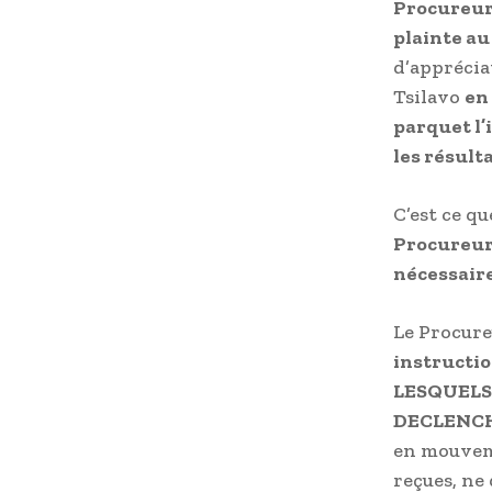
Procureur
plainte au
d’apprécia
Tsilavo
en
parquet l’
les résult
C’est ce q
Procureur 
nécessaire
Le Procure
instructio
LESQUELS
DECLENCH
en mouveme
reçues, ne 