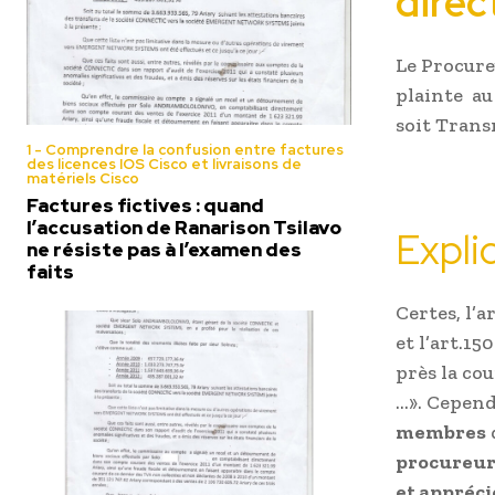
dire
Le Procure
plainte au 
soit Trans
1 - Comprendre la confusion entre factures
des licences IOS Cisco et livraisons de
matériels Cisco
Factures fictives : quand
l’accusation de Ranarison Tsilavo
Expli
ne résiste pas à l’examen des
faits
Certes, l’a
et l’art.1
près la cou
…». Cepen
membres
procureur
et appréci