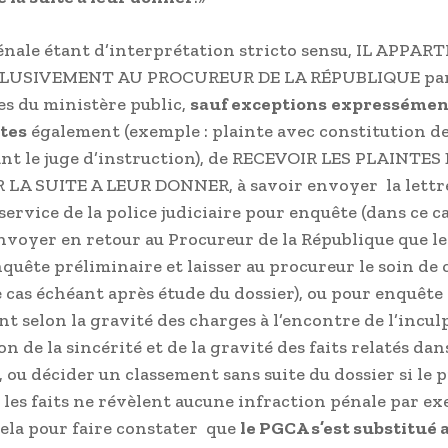
 pénale étant d’interprétation stricto sensu, IL APPA
LUSIVEMENT AU PROCUREUR DE LA RÉPUBLIQUE par
s du ministère public,
sauf exceptions
expressémen
xtes
également (exemple : plainte avec constitution de
ant le juge d’instruction), de RECEVOIR LES PLAINTES
 LA SUITE A LEUR DONNER, à savoir envoyer la lettr
service de la police judiciaire pour enquête (dans ce ca
nvoyer en retour au Procureur de la République que le
nquête préliminaire et laisser au procureur le soin d
e cas échéant après étude du dossier), ou pour enquête 
t selon la gravité des charges à l’encontre de l’incul
n de la sincérité et de la gravité des faits relatés dans
, ou décider un classement sans suite du dossier si le
 les faits ne révèlent aucune infraction pénale par ex
ela pour faire constater que
le PGCA s’est substitué 