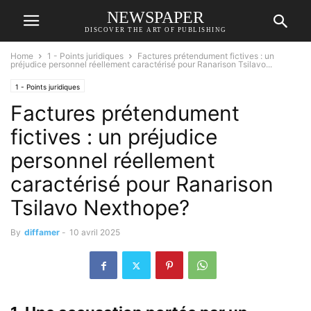
NEWSPAPER
DISCOVER THE ART OF PUBLISHING
Home
1 - Points juridiques
Factures prétendument fictives : un
préjudice personnel réellement caractérisé pour Ranarison Tsilavo...
1 - Points juridiques
Factures prétendument
fictives : un préjudice
personnel réellement
caractérisé pour Ranarison
Tsilavo Nexthope?
By
diffamer
-
10 avril 2025