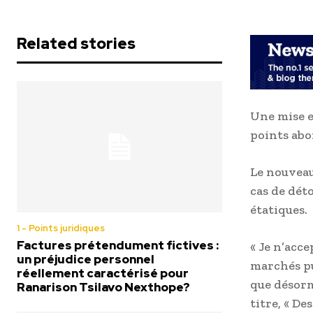
Related stories
Une mise e
points abo
Le nouveau
cas de dét
étatiques.
1 - Points juridiques
Factures prétendument fictives :
« Je n’acce
un préjudice personnel
marchés pub
réellement caractérisé pour
que désorm
Ranarison Tsilavo Nexthope?
titre, « D