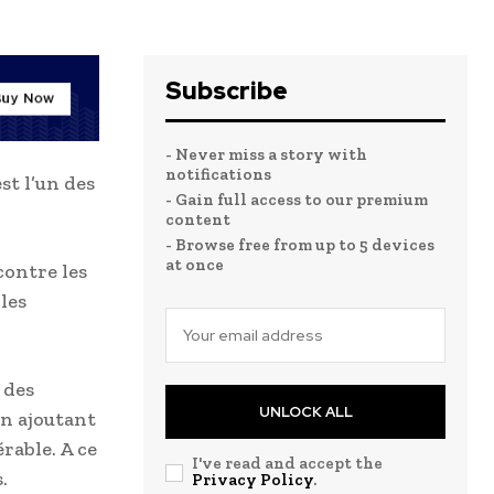
Subscribe
- Never miss a story with
notifications
st l’un des
- Gain full access to our premium
content
- Browse free from up to 5 devices
at once
contre les
les
 des
UNLOCK ALL
en ajoutant
rable. A ce
I've read and accept the
.
Privacy Policy
.