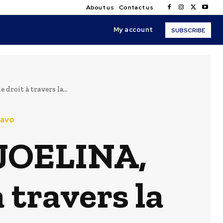
About us
Contact us
My account
SUBSCRIBE
roit à travers la...
lavo
JOELINA,
à travers la