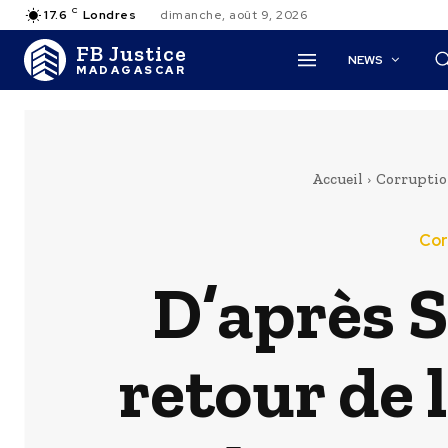
C
17.6
Londres
dimanche, août 9, 2026
FB Justice
NEWS
MADAGASCAR
Accueil
Corruptio
Cor
D’après
retour de l