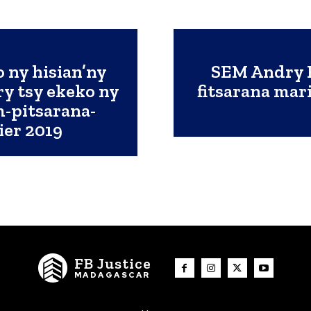
 ny hisian’ny
SEM Andry R
ry tsy ekeko ny
fitsarana mar
-pitsarana-
ier 2019
FB Justice
MADAGASCAR