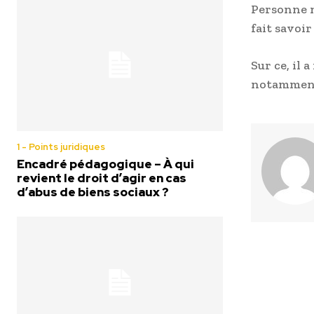
Personne ne
fait savoi
Sur ce, il 
notamment 
1 - Points juridiques
Encadré pédagogique – À qui
revient le droit d’agir en cas
d’abus de biens sociaux ?