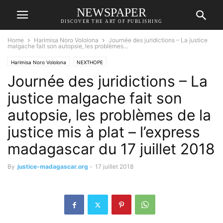
NEWSPAPER
DISCOVER THE ART OF PUBLISHING
Home
Harimisa Noro Vololona
Journée des juridictions – La justice
malgache fait son autopsie, les problèmes...
Harimisa Noro Vololona
NEXTHOPE
Journée des juridictions – La
justice malgache fait son
autopsie, les problèmes de la
justice mis à plat – l’express
madagascar du 17 juillet 2018
By
justice-madagascar.org
-
17 juillet 2018