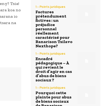
ny? Tsia!
1 - Points juridiques
ara koa no
Factures
prétendument
sarana io
fictives : un
tsara na
préjudice
personnel
réellement
caractérisé pour
Ranarison Tsilavo
Nexthope?
1 - Points juridiques
Encadré
pédagogique – À
qui revient le
droit d’agir en cas
d’abus de biens
sociaux ?
1 - Points juridiques
Pourquoi cette
plainte pour abus
de biens sociaux
de Ranarison