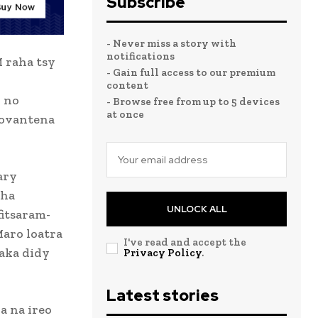
Subscribe
- Never miss a story with
notifications
 raha tsy
- Gain full access to our premium
content
o no
- Browse free from up to 5 devices
at once
eovantena
ary
aha
UNLOCK ALL
fitsaram-
aro loatra
I've read and accept the
oaka didy
Privacy Policy
.
Latest stories
a na ireo