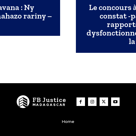
vana : Ny
Le concours 
ahazo rariny –
constat -p
rapports
dysfonctionne
la
FB Justice
MADAGASCAR
Home