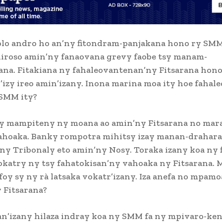
lo andro ho an’ny fitondram-panjakana hono ry SMM
hiroso amin’ny fanaovana grevy faobe tsy manam-
na. Fitakiana ny fahaleovantenan’ny Fitsarana hon
izy ireo amin’izany. Inona marina moa ity hoe fahal
 SMM ity?
ly mampiteny ny moana ao amin’ny Fitsarana no mar
ahoaka. Banky rompotra mihitsy izay manan-drahar
y Tribonaly eto amin’ny Nosy. Toraka izany koa ny 
katry ny tsy fahatokisan’ny vahoaka ny Fitsarana. M
foy sy ny rà latsaka vokatr’izany. Iza anefa no mpam
 Fitsarana?
an’izany hilaza indray koa ny SMM fa ny mpivaro-ken