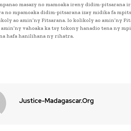
mpanao masazy no mamoaka ireny didim-pitsarana ire
a no mpamoaka didim-pitsarana izay midika fa mpits
koly ao amin’ny Fitsarana. Io kolikoly ao amin’ny Fit
 amin’ny vahoaka ka tsy tokony hanadio tena ny mpi
na hafa hanilihana ny rihatra.
Justice-Madagascar.org