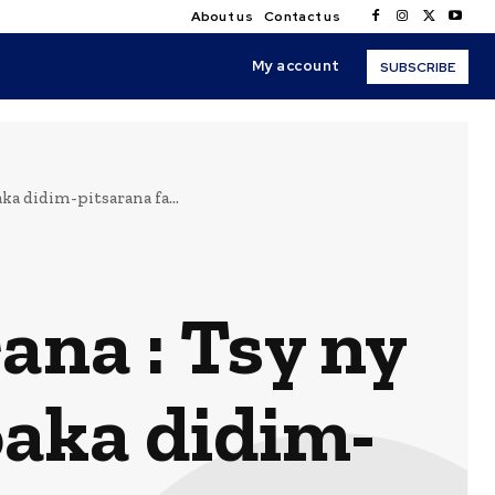
About us
Contact us
My account
SUBSCRIBE
a didim-pitsarana fa...
ana : Tsy ny
aka didim-