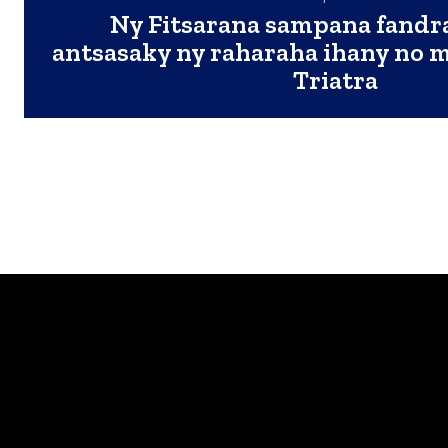
Ny Fitsarana sampana fandra
antsasaky ny raharaha ihany no m
Triatra