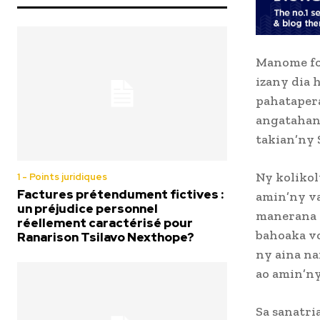
Manome fo
izany dia 
pahatapera
angatahan’
takian’ny
Ny koliko
1 - Points juridiques
Factures prétendument fictives :
amin’ny v
un préjudice personnel
manerana n
réellement caractérisé pour
bahoaka vo
Ranarison Tsilavo Nexthope?
ny aina na
ao amin’ny
Sa sanatri