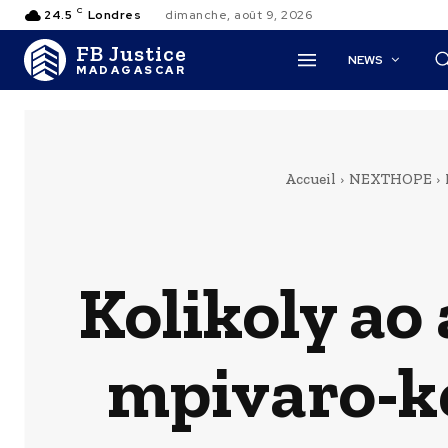
C
24.5
Londres
dimanche, août 9, 2026
FB Justice
NEWS
MADAGASCAR
Accueil
NEXTHOPE
Kolikoly ao
mpivaro-k