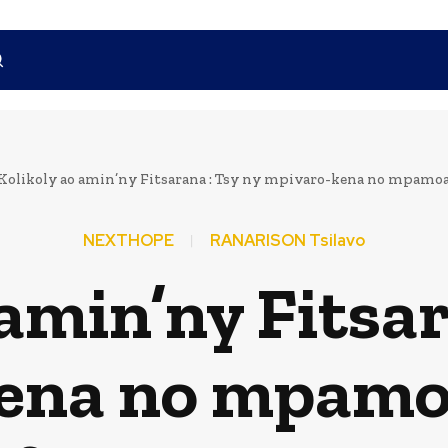
Kolikoly ao amin’ny Fitsarana : Tsy ny mpivaro-kena no mpamoak
NEXTHOPE
RANARISON Tsilavo
 amin’ny Fitsar
ena no mpamo