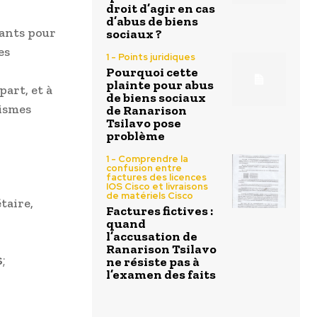
droit d’agir en cas
d’abus de biens
eants pour
sociaux ?
es
1 - Points juridiques
Pourquoi cette
plainte pour abus
part, et à
de biens sociaux
nismes
de Ranarison
Tsilavo pose
problème
1 - Comprendre la
confusion entre
factures des licences
IOS Cisco et livraisons
de matériels Cisco
taire,
Factures fictives :
quand
l’accusation de
Ranarison Tsilavo
s
;
ne résiste pas à
l’examen des faits