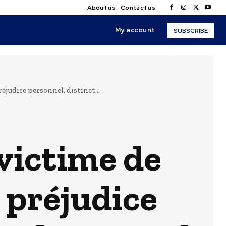
About us
Contact us
My account
SUBSCRIBE
éjudice personnel, distinct...
 victime de
 préjudice