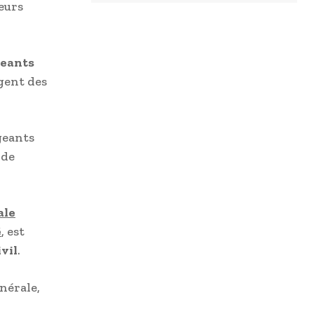
eurs
geants
gent des
geants
 de
ale
é
, est
vil
.
nérale,