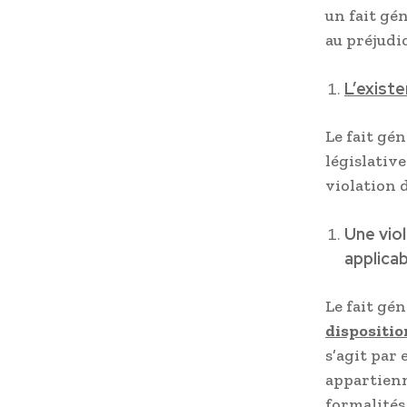
un fait gé
au préjudi
L’exist
Le fait gé
législativ
violation 
Une viol
applicab
Le fait gé
dispositio
s’agit par 
appartienn
formalités