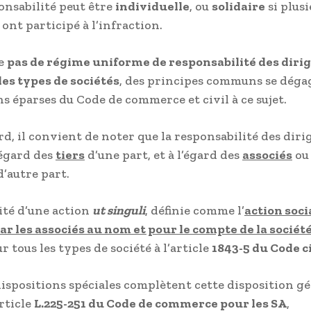
onsabilité peut être
individuelle
, ou
solidaire
si plusi
ont participé à l’infraction.
te
pas de régime uniforme de responsabilité des diri
les types de sociétés
, des principes communs se déga
ns éparses du Code de commerce et civil à ce sujet.
rd, il convient de noter que la responsabilité des diri
’égard des
tiers
d’une part, et à l’égard des
associés
ou
’autre part.
lité d’une action
ut singuli
, définie comme l’
action soci
ar les associés au nom et pour le compte de la sociét
 tous les types de société à l’article
1843-5 du Code ci
dispositions spéciales complètent cette disposition gé
article
L.225-251 du Code de commerce pour les SA
,