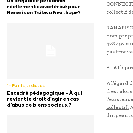
un préjudice personnel
CONNECTIC,
réellement caractérisé pour
collectif 
Ranarison Tsilavo Nexthope?
RANARISON 
nom propre
428.492 eu
pas trouve
B.
A l’égar
A l’égard d
1 - Points juridiques
Il est alo
Encadré pédagogique – À qui
revient le droit d’agir en cas
l’existenc
d’abus de biens sociaux ?
collectif.
A
dirigeants 