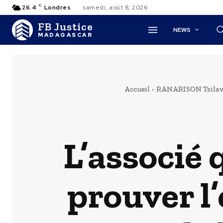
C
26.4
Londres
samedi, août 8, 2026
FB Justice
NEWS
MADAGASCAR
Accueil
RANARISON Tsila
L’associé 
prouver l