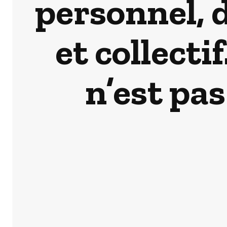
personnel, d
et collecti
n’est pa