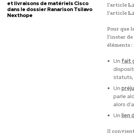
et livraisons de matériels Cisco
l’article
L.
dans le dossier Ranarison Tsilavo
l’article
L.
Nexthope
Pour que la
l’instar d
éléments :
Un
fait
disposit
statuts,
Un
préj
parle al
alors d’
Un
lien 
Il convient