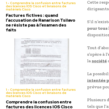
Cette resp
1 - Comprendre la confusion entre factures
des licences IOS Cisco et livraisons de
dirigeants 
matériels Cisco
Factures fictives : quand
l’accusation de Ranarison Tsilavo
S’il n’exis
ne résiste pas à l’examen des
pour tous 
faits
dispositio
Tout d’abo
s’opère à l
la
société
d
La possibi
intentée p
prévue pour
1 - Comprendre la confusion entre factures
des licences IOS Cisco et livraisons de
matériels Cisco
Plusieurs 
Comprendre la confusion entre
tels que l’
factures des licences IOS Cisco