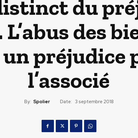
istinct du pré
f. L’abus des b
s un préjudice 
l’associé
By:
Spolier
Date:
3 septembre 2018