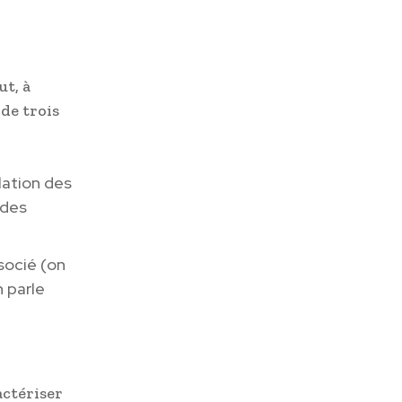
ut, à
de trois
olation des
 des
ssocié (on
n parle
actériser