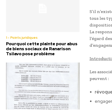
S’il n’exi
tous les t
dispositio
La responsa
1 - Points juridiques
l’égard de
Pourquoi cette plainte pour abus
d’engageme
de biens sociaux de Ranarison
Tsilavo pose problème
Introduct
Les associé
peuvent :
révoqu
engager