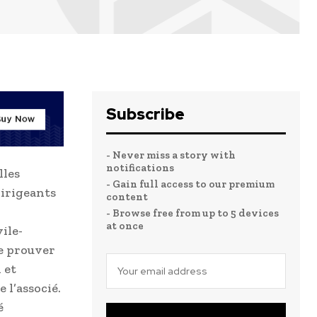
Subscribe
- Never miss a story with
notifications
lles
- Gain full access to our premium
dirigeants
content
- Browse free from up to 5 devices
at once
ile-
de prouver
 et
 l’associé.
é