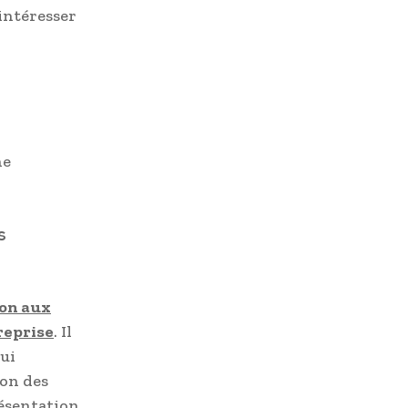
’intéresser
ne
s
ion aux
reprise
. Il
qui
ion des
résentation