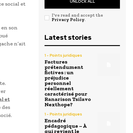
UNLOCK ALL
e social et
I've read and accept the
Privacy Policy
.
 en son
ibué
Latest stories
gache n’ait
1 - Points juridiques
Factures
prétendument
fictives : un
préjudice
te.
personnel
réellement
ver
caractérisé pour
al et
Ranarison Tsilavo
Nexthope?
e des
1 - Points juridiques
ocié.
Encadré
pédagogique – À
qui revient le