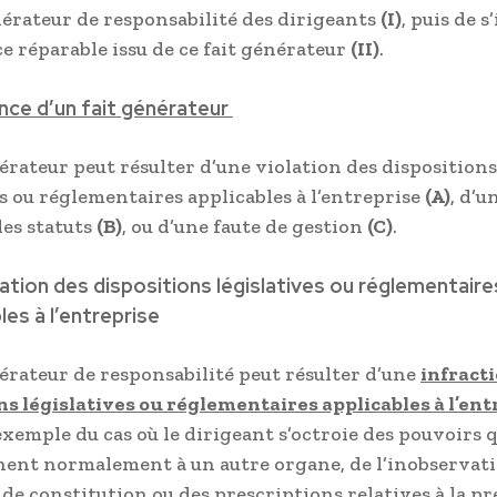
nérateur de responsabilité des dirigeants
(I)
, puis de s
ce réparable issu de ce fait générateur
(II)
.
ence d’un fait générateur
nérateur peut résulter d’une violation des dispositions
es ou réglementaires applicables à l’entreprise
(A)
, d’u
des statuts
(B)
, ou d’une faute de gestion
(C)
.
ation des dispositions législatives ou réglementaire
les à l’entreprise
nérateur de responsabilité peut résulter d’une
infract
ns législatives ou réglementaires applicables à l’ent
exemple du cas où le dirigeant s’octroie des pouvoirs 
ent normalement à un autre organe, de l’inobservat
 de constitution ou des prescriptions relatives à la p