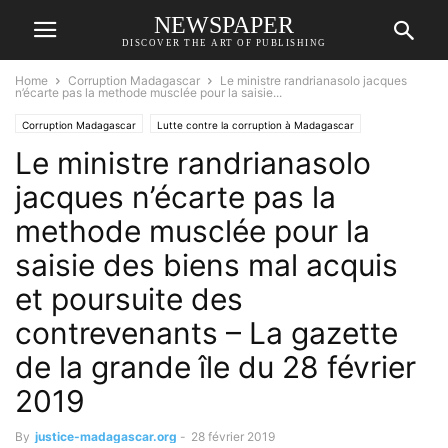
NEWSPAPER
DISCOVER THE ART OF PUBLISHING
Home
Corruption Madagascar
Le ministre randrianasolo jacques
n’écarte pas la methode musclée pour la saisie...
Corruption Madagascar
Lutte contre la corruption à Madagascar
Le ministre randrianasolo
NEXTHOPE
RANARISON Tsilavo
RANDRIANASOLO Jacques
jacques n’écarte pas la
methode musclée pour la
saisie des biens mal acquis
et poursuite des
contrevenants – La gazette
de la grande île du 28 février
2019
By
justice-madagascar.org
-
28 février 2019