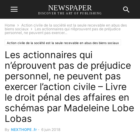
NEWSPAPER
DISCOVER THE ART OF PUBLISHING
Home
Action civile de la société est la seule recevable en abus des
biens sociaux
Les actionnaires qui n’éprouvent pas de préjudice
personnel, ne peuvent pas exercer...
Action civile de la société est la seule recevable en abus des biens sociaux
Les actionnaires qui
L'action civile de l'associé est irrecevable en ABS
NEXTHOPE
RANARISON Tsilavo
n’éprouvent pas de préjudice
personnel, ne peuvent pas
exercer l’action civile – Livre
le droit pénal des affaires en
schémas par Madeleine Lobe
Lobas
By
NEXTHOPE .fr
-
6 juin 2018