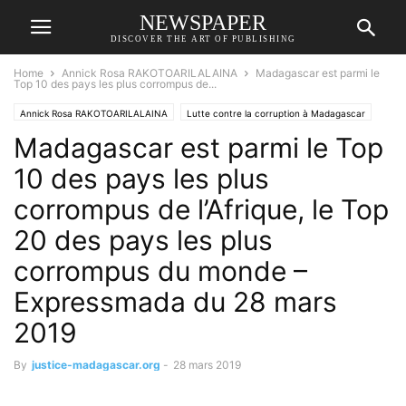
NEWSPAPER
DISCOVER THE ART OF PUBLISHING
Home
Annick Rosa RAKOTOARILALAINA
Madagascar est parmi le
Top 10 des pays les plus corrompus de...
Annick Rosa RAKOTOARILALAINA
Lutte contre la corruption à Madagascar
Madagascar est parmi le Top
NEXTHOPE
RANDRIANASOLO Jacques
RATOVONELINJAFY Bakoly
10 des pays les plus
corrompus de l’Afrique, le Top
20 des pays les plus
corrompus du monde –
Expressmada du 28 mars
2019
By
justice-madagascar.org
-
28 mars 2019