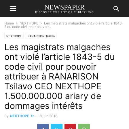
NEWSPAPER
DISCOVER THE ART OF PUBLISHING
Home
NEXTHOPE
Les magistrats malgaches ont violé l’article 1843-
5 du code civil pour pouvoir...
NEXTHOPE
RANARISON Tsilavo
Les magistrats malgaches
ont violé l’article 1843-5 du
code civil pour pouvoir
attribuer à RANARISON
Tsilavo CEO NEXTHOPE
1.500.000.000 ariary de
dommages intérêts
By
NEXTHOPE .fr
-
18 juin 2018