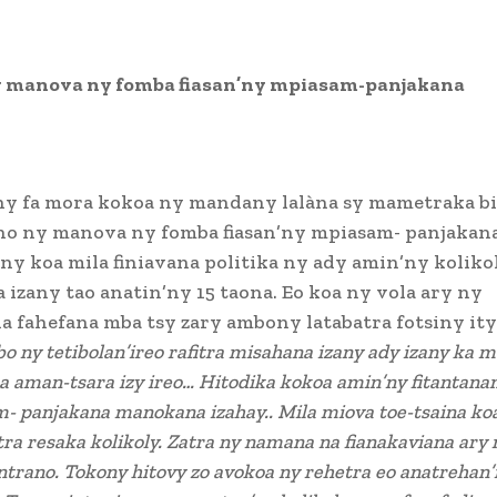
y manova ny fomba fiasan’ny mpiasam-panjakana
ny fa mora kokoa ny mandany lalàna sy mametraka bi
 ho ny manova ny fomba fiasan’ny mpiasam- panjakan
ny koa mila finiavana politika ny ady amin’ny koliko
 izany tao anatin’ny 15 taona. Eo koa ny vola ary ny
 fahefana mba tsy zary ambony latabatra fotsiny ity
o ny tetibolan’ireo rafitra misahana izany ady izany ka 
a aman-tsara izy ireo…
Hitodika kokoa amin’ny fitantana
- panjakana manokana izahay.. Mila miova toe-tsaina ko
atra resaka kolikoly. Zatra ny namana na fianakaviana ary 
ntrano. Tokony hitovy zo avokoa ny rehetra eo anatrehan