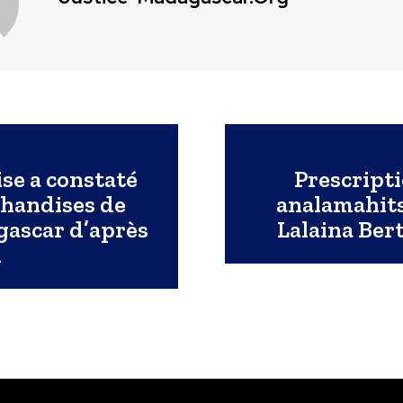
ise a constaté
Prescripti
chandises de
analamahits
scar d’après
Lalaina Ber
1