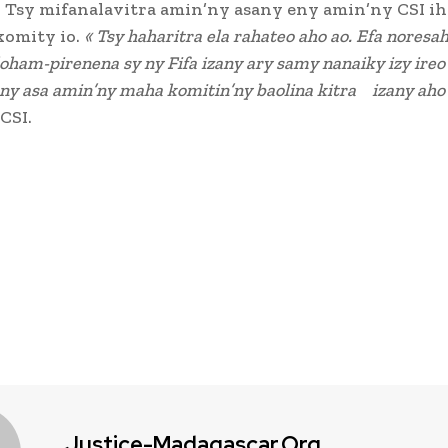
 Tsy mifanalavitra amin’ny asany eny amin’ny CSI i
komity io.
« Tsy haharitra ela rahateo aho ao. Efa noresa
loham-pirenena sy ny Fifa izany ary samy nanaiky izy ire
ny asa amin’ny maha komitin’ny baolina kitra izany aho
CSI.
Justice-Madagascar.org