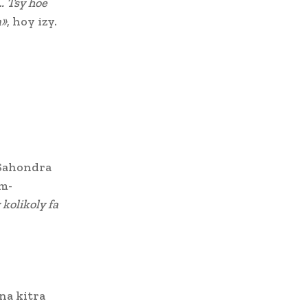
… Tsy hoe
a»
, hoy izy.
Sahondra
am-
 kolikoly fa
na kitra