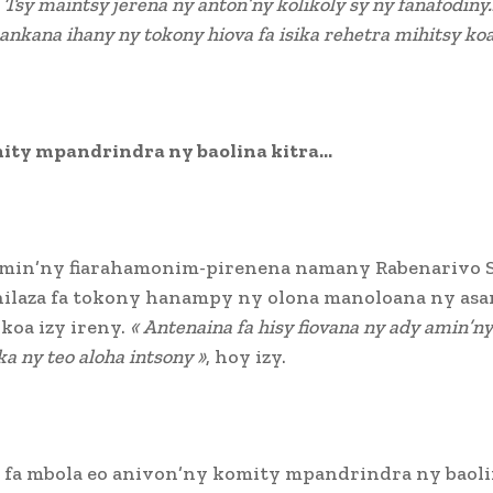
 Tsy maintsy jerena ny anton’ny kolikoly sy ny fanafodiny
kana ihany ny tokony hiova fa isika rehetra mihitsy ko
ity mpandrindra ny baolina kitra…
amin’ny fiarahamonim-pirenena namany Rabenarivo 
nilaza fa tokony hanampy ny olona manoloana ny as
koa izy ireny.
« Antenaina fa hisy fiovana ny ady amin’ny
ka ny teo aloha intsony »
, hoy izy.
 fa mbola eo anivon’ny komity mpandrindra ny baoli