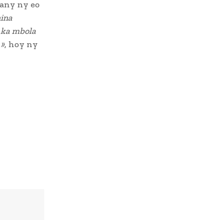
hany ny eo
hina
o ka mbola
 »
, hoy ny