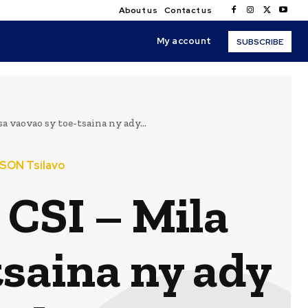
About us
Contact us
My account
SUBSCRIBE
vaovao sy toe-tsaina ny ady...
SON Tsilavo
SI – Mila
tsaina ny ady