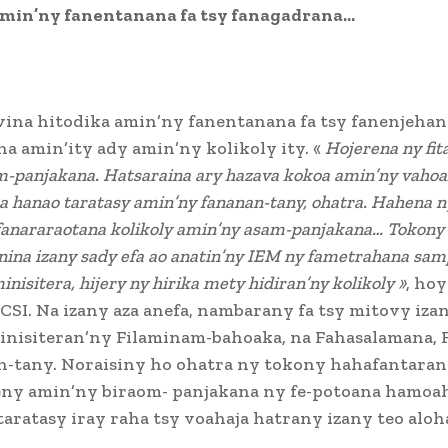
amin’ny fanentanana fa tsy fanagadrana…
vina hitodika amin’ny fanentanana fa tsy fanenjehan
a amin’ity ady amin’ny kolikoly ity. «
Hojerena ny fit
-panjakana. Hatsaraina ary hazava kokoa amin’ny vahoa
ha hanao taratasy amin’ny fananan-tany, ohatra. Hahena 
 fanararaotana kolikoly amin’ny asam-panjakana… Tokony
nina izany sady efa ao anatin’ny IEM ny fametrahana sa
inisitera, hijery ny hirika mety hidiran’ny kolikoly »
, ho
 CSI. Na izany aza anefa, nambarany fa tsy mitovy iza
inisiteran’ny Filaminam-bahoaka, na Fahasalamana, 
n-tany. Noraisiny ho ohatra ny tokony hahafantaran
eny amin’ny biraom- panjakana ny fe-potoana hamoa
aratasy iray raha tsy voahaja hatrany izany teo aloh