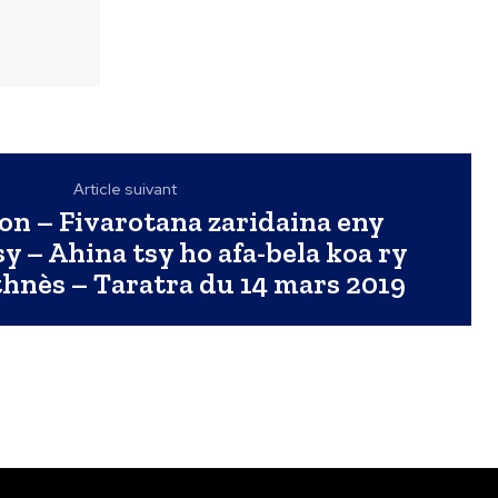
Article suivant
on – Fivarotana zaridaina eny
y – Ahina tsy ho afa-bela koa ry
thnès – Taratra du 14 mars 2019