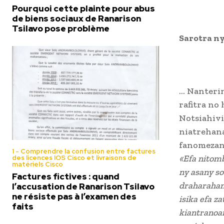
Pourquoi cette plainte pour abus
de biens sociaux de Ranarison
Tsilavo pose problème
Sarotra n
… Nanteri
rafitra no
Notsiahivi
niatrehana
fanomezana
1 - Comprendre la confusion entre factures
«Efa nitomb
des licences IOS Cisco et livraisons de
matériels Cisco
ny asany so
Factures fictives : quand
draharaham
l’accusation de Ranarison Tsilavo
ne résiste pas à l’examen des
isika efa z
faits
kiantranoa