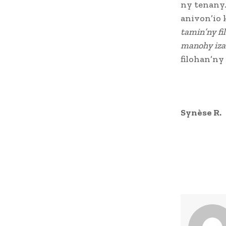
ny tenany.
anivon’io 
tamin’ny fi
manohy iza
filohan’ny 
Synèse R.