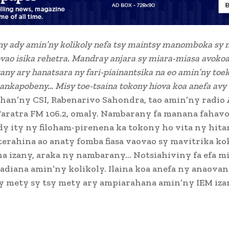
ny ady amin’ny kolikoly nefa tsy maintsy manomboka sy
vao isika rehetra. Mandray anjara sy miara-miasa avokoa
any ary hanatsara ny fari-piainantsika na eo amin’ny toe
 ankapobeny… Misy toe-tsaina tokony hiova koa anefa avy
ohan’ny CSI, Rabenarivo Sahondra, tao amin’ny radio 
Taratra FM 106.2, omaly. Nambarany fa manana faha
dy ity ny filoham-pirenena ka tokony ho vita ny hita
terahina ao anaty fomba fiasa vaovao sy mavitrika ko
ha izany, araka ny nambarany… Notsiahiviny fa efa m
adiana amin’ny kolikoly. Ilaina koa anefa ny anaova
y mety sy tsy mety ary ampiarahana amin’ny IEM iza