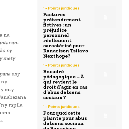
1 - Points juridiques
Factures
prétendument
fictives : un
préjudice
a na
personnel
réellement
antanan-
caractérisé pour
ka ny
Ranarison Tsilavo
Nexthope?
ny mety
1 - Points juridiques
Encadré
mpana eny
pédagogique – À
y ny
qui revient le
droit d’agir en cas
ny eny
d’abus de biens
Fanabezana
sociaux ?
’ny mpila
1 - Points juridiques
hana
Pourquoi cette
plainte pour abus
a.
de biens sociaux
de Ranarison