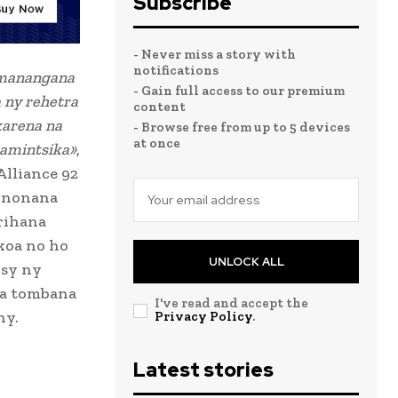
Subscribe
- Never miss a story with
notifications
 manangana
- Gain full access to our premium
 ny rehetra
content
karena na
- Browse free from up to 5 devices
at once
 amintsika»
,
Alliance 92
vononana
rihana
koa no ho
UNLOCK ALL
isy ny
na tombana
I've read and accept the
ny.
Privacy Policy
.
Latest stories