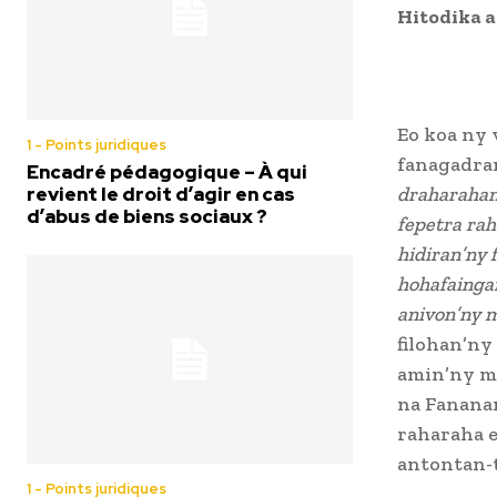
Hitodika 
Eo koa ny 
1 - Points juridiques
fanagadran
Encadré pédagogique – À qui
revient le droit d’agir en cas
draharaham
d’abus de biens sociaux ?
fepetra ra
hidiran’ny
hohafainga
anivon’ny m
filohan’ny
amin’ny m
na Fanana
raharaha 
antontan-t
1 - Points juridiques