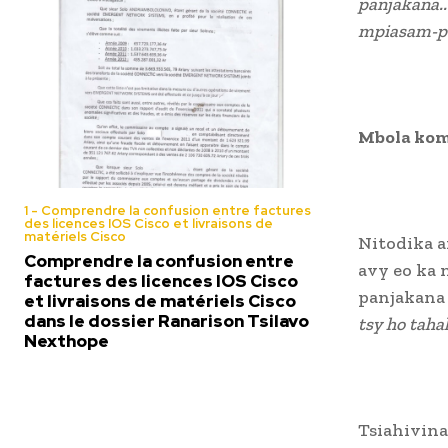
panjakana..
mpiasam-pan
Mbola kom
1 - Comprendre la confusion entre factures
des licences IOS Cisco et livraisons de
matériels Cisco
Nitodika 
Comprendre la confusion entre
avy eo ka 
factures des licences IOS Cisco
panjakana 
et livraisons de matériels Cisco
dans le dossier Ranarison Tsilavo
tsy ho taha
Nexthope
Tsiahivina