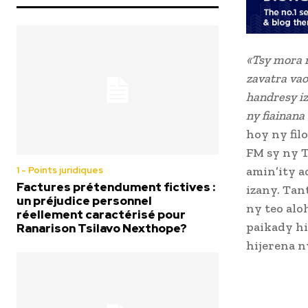
«Tsy mora 
zavatra vao
handresy iz
ny fiainana
hoy ny fil
FM sy ny 
amin’ity a
1 - Points juridiques
Factures prétendument fictives :
izany. Tan
un préjudice personnel
ny teo alo
réellement caractérisé pour
paikady hi
Ranarison Tsilavo Nexthope?
hijerena n