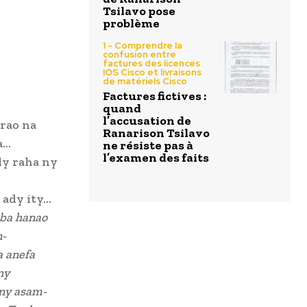
Tsilavo pose
problème
1 - Comprendre la
confusion entre
factures des licences
IOS Cisco et livraisons
de matériels Cisco
Factures fictives :
quand
l’accusation de
rao na
Ranarison Tsilavo
a…
ne résiste pas à
l’examen des faits
ly raha ny
 ady ity…
mba hanao
n-
a anefa
ny
’ny asam-