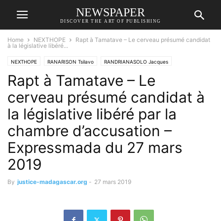
NEWSPAPER
DISCOVER THE ART OF PUBLISHING
Home
NEXTHOPE
Rapt à Tamatave – Le cerveau présumé candidat
à la législative libéré...
NEXTHOPE
RANARISON Tsilavo
RANDRIANASOLO Jacques
Rapt à Tamatave – Le
cerveau présumé candidat à
la législative libéré par la
chambre d’accusation –
Expressmada du 27 mars
2019
By
justice-madagascar.org
-
27 mars 2019