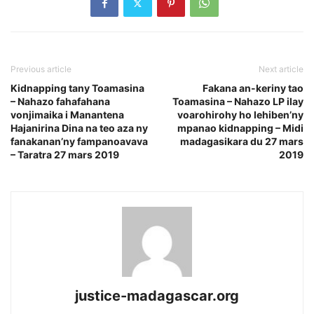
Previous article
Next article
Kidnapping tany Toamasina
Fakana an-keriny tao
– Nahazo fahafahana
Toamasina – Nahazo LP ilay
vonjimaika i Manantena
voarohirohy ho lehiben’ny
Hajanirina Dina na teo aza ny
mpanao kidnapping – Midi
fanakanan’ny fampanoavava
madagasikara du 27 mars
– Taratra 27 mars 2019
2019
justice-madagascar.org