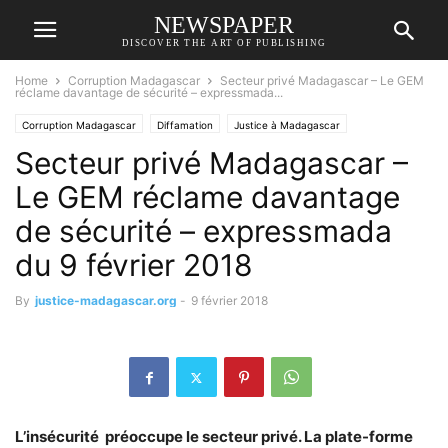
NEWSPAPER
DISCOVER THE ART OF PUBLISHING
Home
Corruption Madagascar
Secteur privé Madagascar – Le GEM
réclame davantage de sécurité – expressmada...
Corruption Madagascar
Diffamation
Justice à Madagascar
Secteur privé Madagascar –
RANARISON Tsilavo
Le GEM réclame davantage
de sécurité – expressmada
du 9 février 2018
By
justice-madagascar.org
-
9 février 2018
L’insécurité préoccupe le secteur privé. La plate-forme