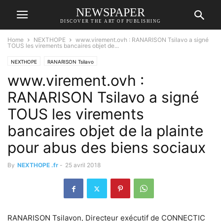
NEWSPAPER
DISCOVER THE ART OF PUBLISHING
Home
NEXTHOPE
www.virement.ovh : RANARISON Tsilavo a signé
TOUS les virements bancaires objet de...
NEXTHOPE
RANARISON Tsilavo
www.virement.ovh :
RANARISON Tsilavo a signé
TOUS les virements
bancaires objet de la plainte
pour abus des biens sociaux
By
NEXTHOPE .fr
-
25 avril 2018
RANARISON Tsilavon, Directeur exécutif de CONNECTIC