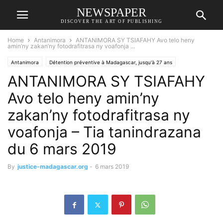
NEWSPAPER
DISCOVER THE ART OF PUBLISHING
Home
Antanimora
ANTANIMORA SY TSIAFAHY Avo telo heny
amin’ny zakan’ny fotodrafitrasa ny voafonja ...
Antanimora
Détention préventive à Madagascar, jusqu'à 27 ans
ANTANIMORA SY TSIAFAHY
NEXTHOPE
RANARISON Tsilavo
Avo telo heny amin’ny
zakan’ny fotodrafitrasa ny
voafonja – Tia tanindrazana
du 6 mars 2019
By
justice-madagascar.org
-
6 mars 2019