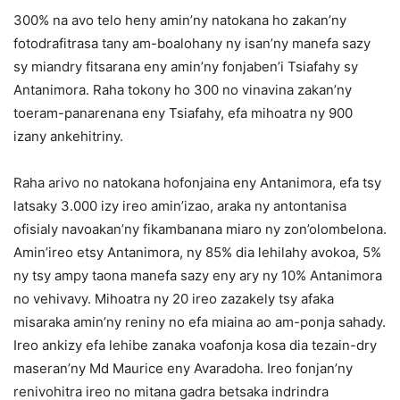
300% na avo telo heny amin’ny natokana ho zakan’ny
fotodrafitrasa tany am-boalohany ny isan’ny manefa sazy
sy miandry fitsarana eny amin’ny fonjaben’i Tsiafahy sy
Antanimora. Raha tokony ho 300 no vinavina zakan’ny
toeram-panarenana eny Tsiafahy, efa mihoatra ny 900
izany ankehitriny.
Raha arivo no natokana hofonjaina eny Antanimora, efa tsy
latsaky 3.000 izy ireo amin’izao, araka ny antontanisa
ofisialy navoakan’ny fikambanana miaro ny zon’olombelona.
Amin’ireo etsy Antanimora, ny 85% dia lehilahy avokoa, 5%
ny tsy ampy taona manefa sazy eny ary ny 10% Antanimora
no vehivavy. Mihoatra ny 20 ireo zazakely tsy afaka
misaraka amin’ny reniny no efa miaina ao am-ponja sahady.
Ireo ankizy efa lehibe zanaka voafonja kosa dia tezain-dry
maseran’ny Md Maurice eny Avaradoha. Ireo fonjan’ny
renivohitra ireo no mitana gadra betsaka indrindra