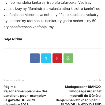
ny feo mandeha tantarain’ireo efa tafavoaka. Vao iray
volana izay ny fifamindrana valan’aretina kitrotro tamin’ireo
voafonja tao Morondava noho ny fifampikasohana vokatry
ny hateren’ny toerana ka nankarary gadra maherin’ny 50
ary nahafatesana voafonja iray.
Haja Nirina
Previous article
Next article
Régime
Madagascar – BIANCO,
Rajaonarimampianina – des
limogeage urgent et
sanctions pour l’exemple –
impératif du Général
La gazette DGI du 26
Benjamina Ratovoson par LE
décembre 2018
BLOG DE LA VOIX DU SUD