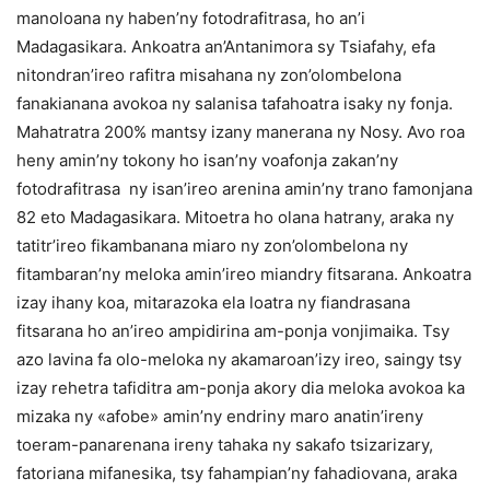
manoloana ny haben’ny fotodrafitrasa, ho an’i
Madagasikara. Ankoatra an’Antanimora sy Tsiafahy, efa
nitondran’ireo rafitra misahana ny zon’olombelona
fanakianana avokoa ny salanisa tafahoatra isaky ny fonja.
Mahatratra 200% mantsy izany manerana ny Nosy. Avo roa
heny amin’ny tokony ho isan’ny voafonja zakan’ny
fotodrafitrasa ny isan’ireo arenina amin’ny trano famonjana
82 eto Madagasikara. Mitoetra ho olana hatrany, araka ny
tatitr’ireo fikambanana miaro ny zon’olombelona ny
fitambaran’ny meloka amin’ireo miandry fitsarana. Ankoatra
izay ihany koa, mitarazoka ela loatra ny fiandrasana
fitsarana ho an’ireo ampidirina am-ponja vonjimaika. Tsy
azo lavina fa olo-meloka ny akamaroan’izy ireo, saingy tsy
izay rehetra tafiditra am-ponja akory dia meloka avokoa ka
mizaka ny «afobe» amin’ny endriny maro anatin’ireny
toeram-panarenana ireny tahaka ny sakafo tsizarizary,
fatoriana mifanesika, tsy fahampian’ny fahadiovana, araka