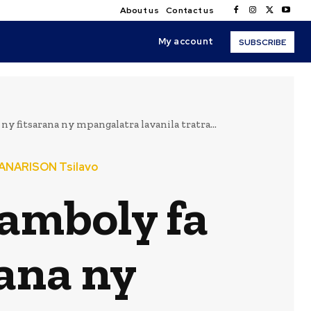
About us
Contact us
My account
SUBSCRIBE
y fitsarana ny mpangalatra lavanila tratra...
ANARISON Tsilavo
amboly fa
rana ny