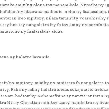
 hiaraka amin’ny olona tsy manam-bola. Nivoaka ny 1
hafahan’ny fitsarana madiodio, noho ny fisalasalana, i
tantaran’ireo mpitory, nilaza tamin’ity voarohirohy 
a tsy hoe tsy nangalatra izy fa tsy ampy ny porofo i
hana noho ny fisalasalana aloha.
ava ny halatra lavanila
jerin’ny mpitory, miaiky ny mpitsara fa nangalatra to
ity. Raha ny lafiny halatra anefa, sokajina ho helok
atra am-bodiomby. Nohamafisina sy nantitranterin’n
tra Ntsay Christian mihitsy izany, nandritra ny fivo
 tamin’ny Vaomiera iombonan’ny fitandroana ny fil