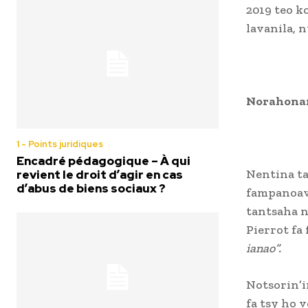
2019 teo k
lavanila, 
Norahonan
1 - Points juridiques
Encadré pédagogique – À qui
Nentina ta
revient le droit d’agir en cas
d’abus de biens sociaux ?
fampanoava
tantsaha n
Pierrot fa
ianao”.
Notsorin’i
fa tsy ho 