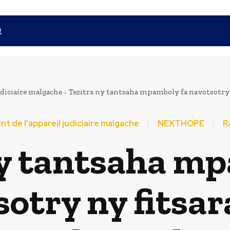
diciaire malgache
Tezitra ny tantsaha mpamboly fa navotsotry n
 de l'appareil judiciaire malgache
NEXTHOPE
R
ny tantsaha mp
otry ny fitsa