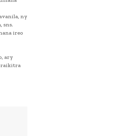
avanila, ny
 sns.
nana ireo
o, ary
raikitra