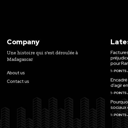
Company
Late
Factures
Une histoire qui s'est déroulée à
préjudic
Madagascar
pour Ra
1 - POINTS
About us
Encadré 
Contact us
d’agir e
1 - POINTS
Pourquoi
sociaux
1 - POINTS