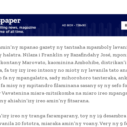
amin’ny mpanao gazety ny tantsaha mpamboly lavani
 halatra. Nilaza i Franklin sy Razafindahy José, mpo
okontany Marovato, kaominina Ambohibe, distrikan’i
, fa tsy izy ireo intsony no mioty ny lavanila tato an
 fa ny mpangalatra, sady mihorohoro tanteraka, ank
fa misy ny mpitandro filaminana sasany sy ny sefo 
 Vavatenina miara-mitsikomba na miaro ireo mpanga
 ny ahiahin’izy ireo amin’ny fitsarana.
’izy ireo ny tranga faramparany, toy ny 19 desambra 
vanila 20 fototra, miaraka amin’ny voany. Very ny 9 