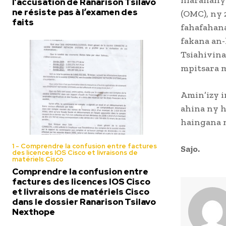
l’accusation de Ranarison Tsilavo
ne résiste pas à l’examen des
(OMC), ny 
faits
fahafahana
fakana an-
Tsiahivina
mpitsara m
Amin’izy i
ahina ny h
haingana n
1 - Comprendre la confusion entre factures
Sajo.
des licences IOS Cisco et livraisons de
matériels Cisco
Comprendre la confusion entre
factures des licences IOS Cisco
et livraisons de matériels Cisco
dans le dossier Ranarison Tsilavo
Nexthope