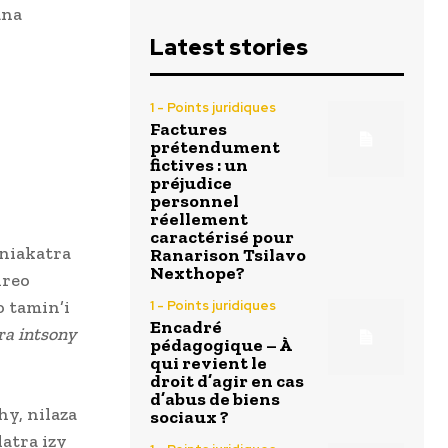
ana
Latest stories
1 - Points juridiques
Factures
prétendument
fictives : un
préjudice
personnel
réellement
caractérisé pour
 niakatra
Ranarison Tsilavo
Nexthope?
ireo
o tamin’i
1 - Points juridiques
Encadré
a intsony
pédagogique – À
qui revient le
droit d’agir en cas
d’abus de biens
hy, nilaza
sociaux ?
atra izy