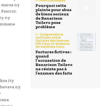
1 - Points juridiques
9 marsa ny
Pourquoi cette
plainte pour abus
 Pierrot.
de biens sociaux
ity ny
de Ranarison
Tsilavo pose
tazomana
problème
1 - Comprendre la
confusion entre
factures des licences
IOS Cisco et livraisons
de matériels Cisco
Factures fictives :
quand
l’accusation de
Ranarison Tsilavo
ne résiste pas à
l’examen des faits
koa ity
a bevava ny
y
riana
aminana