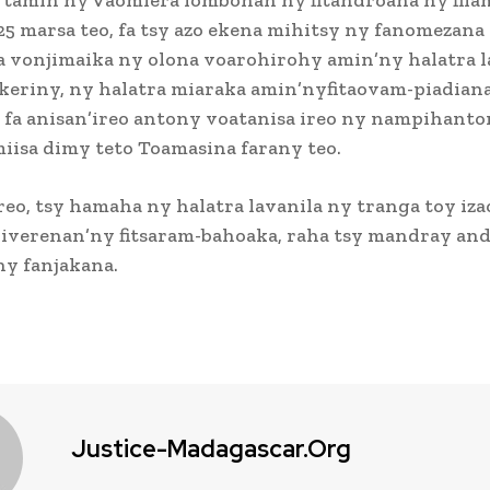
25 marsa teo, fa tsy azo ekena mihitsy ny fanomezana
 vonjimaika ny olona voarohirohy amin’ny halatra l
keriny, ny halatra miaraka amin’nyfitaovam-piadiana,
 fa anisan’ireo antony voatanisa ireo ny nampihanto
iisa dimy teto Toamasina farany teo.
reo, tsy hamaha ny halatra lavanila ny tranga toy iza
iverenan’ny fitsaram-bahoaka, raha tsy mandray and
y fanjakana.
Justice-Madagascar.org