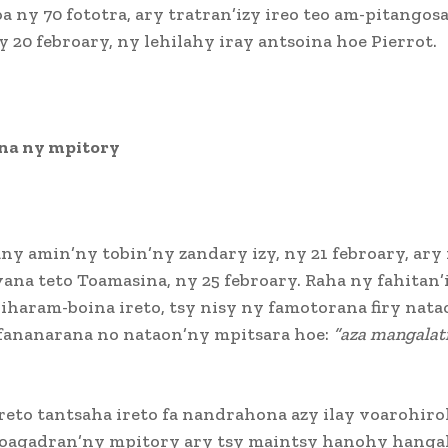
oa ny 70 fototra, ary tratran’izy ireo teo am-pitangos
ny 20 febroary, ny lehilahy iray antsoina hoe Pierrot.
a ny mpitory
ny amin’ny tobin’ny zandary izy, ny 21 febroary, ary
na teto Toamasina, ny 25 febroary. Raha ny fahitan’
iharam-boina ireto, tsy nisy ny famotorana firy nata
 fananarana no nataon’ny mpitsara hoe:
“aza mangalatr
reto tantsaha ireto fa nandrahona azy ilay voarohiro
voagadran’ny mpitory ary tsy maintsy hanohy hangal