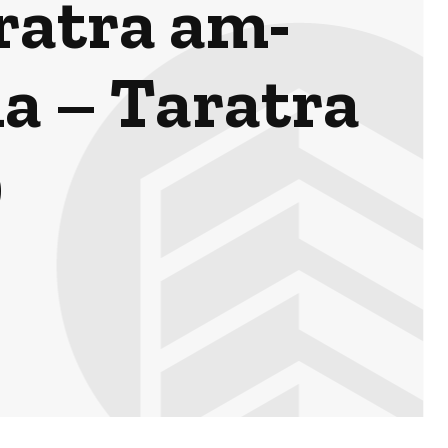
ratra am-
a – Taratra
9