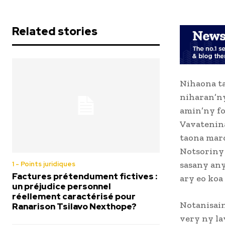
Related stories
Nihaona t
niharan’ny
amin’ny f
Vavatenina
taona maro
Notsoriny 
sasany any
1 - Points juridiques
Factures prétendument fictives :
ary eo koa
un préjudice personnel
réellement caractérisé pour
Notanisain
Ranarison Tsilavo Nexthope?
very ny la