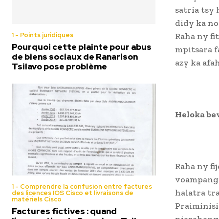
satria tsy
didy ka no
1 - Points juridiques
Raha ny fi
Pourquoi cette plainte pour abus
mpitsara f
de biens sociaux de Ranarison
azy ka afa
Tsilavo pose problème
Heloka bev
Raha ny fi
voampanga 
1 - Comprendre la confusion entre factures
halatra tr
des licences IOS Cisco et livraisons de
matériels Cisco
Praiminisi
Factures fictives : quand
niarahany