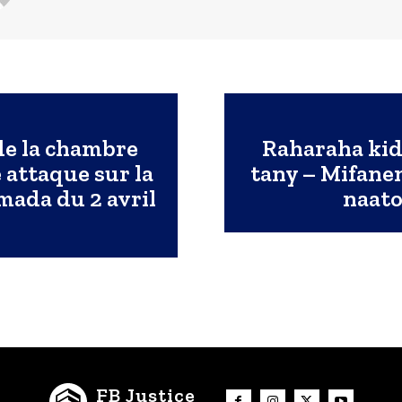
de la chambre
Raharaha kid
 attaque sur la
tany – Mifanen
mada du 2 avril
naato
FB Justice