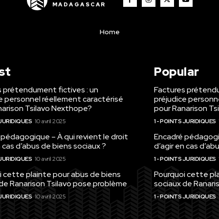
MADAGASCAR
Home
st
Popular
 prétendument fictives : un
Factures prétendu
e personnel réellement caractérisé
préjudice personn
narison Tsilavo Nexthope?
pour Ranarison Ts
 JURIDIQUES
10 avril 2025
1 - POINTS JURIDIQUES
pédagogique – À qui revient le droit
Encadré pédagogiqu
n cas d’abus de biens sociaux ?
d’agir en cas d’ab
 JURIDIQUES
10 avril 2025
1 - POINTS JURIDIQUES
 cette plainte pour abus de biens
Pourquoi cette pl
 de Ranarison Tsilavo pose problème
sociaux de Ranari
 JURIDIQUES
10 avril 2025
1 - POINTS JURIDIQUES