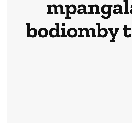
mpangala
bodiomby t