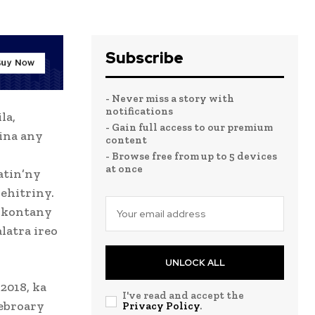
Subscribe
- Never miss a story with
notifications
la,
- Gain full access to our premium
nina any
content
- Browse free from up to 5 devices
at once
atin’ny
ehitriny.
fokontany
latra ireo
UNLOCK ALL
2018, ka
I've read and accept the
febroary
Privacy Policy
.